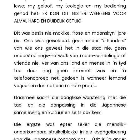
lewe, my geloof, my teologie en my bediening
gehad het. EK KON DIT GISTER WEEREENS VOOR
ALMAL HARD EN DUIDELIK GETUIG.
Dit was beslis nie maklike, “rose en maanskyn” jare
nie. Ons was geisoleerd, geen ander “uitlanders”
van wie ons geweet het in die stad nie, geen
ondersteunings-netwerk van mede-sendelinge of
vriende nie, ver van ons land en mense in `n tyd
toe daar nog geen internet was en `n
telefoonoproep net gedoen is wanneer iemand
verjaar en dan net drie minute praat…
Daarmee saam die daaglikse worsteling met die
taal en die aanpassing in die Japannese
samelewing en kultuur en selfs ook kerk.
Die ergste was egter seker die menslik-
onoorkombare struikelblokke in die evangelisering
van die Japannese rondom ons….. (Dit is `n ander