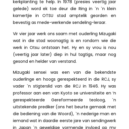
kerkplanting te help. In 1978 (presies veertig jaar
gelede) word ek toe deur die Ring in `n `n klein
kamertjie in OTSU stad amptelik georden en
bevestig as mede-werkende sendeling-leraar.
Vir vier jaar werk ons saam met ouderling Mizugaki
wat in die stad woonagtig is en rondom wie die
werk in Otsu ontstaan het. Hy en sy vrou is nou
(veertig jaar later) diep in hul tagtigs, maar nog
gesond en helder van verstand.
Mizugaki sensei was een van die bekendste
ouderlinge en hoogs gerespekteerd in die RCJ, sy
vader `n stigterslid van die RCJ in 1946. Hy was
professor aan een van Kyoto se universiteite en ‘n
gerespekteerde Gereformeerde teoloog, `n
uitstekende prediker (ons het beurte gemaak met
die bediening van die Woord), `n nederige man en
iemand wat in daardie eerste jare van sendingwerk
in Japan `n geweldige vormende invloed op my