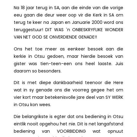
Na 18 jaar terug in SA, aan die einde van die vorige
eeu gaan die deur weer oop vir die Kerk in SA om
terug te keer na Japan en Januarie 2000 word ons
teruggestuur! DIT WAS `n ONBESKRYFLIKE WONDER
VAN NET GOD SE ONVERDIENDE GENADE!!
Ons het toe meer as eenkeer besoek aan die
kerkie in Otsu gedoen, maar hierdie besoek van
gister was tien-teen-een ons heel laaste. Juis
daarom so besonders.
Dit is met diepe dankbaarheid teenoor die Here
wat in sy genade ons die voorreg gegee het om
vier kort maar betekenisvolle jare deel van SY WERK
in Otsu kon wees.
Die belangrikste is egter dat ons bediening in Otsu
eintlik nooit opgehou het nie. Dit is net langafstand
bediening van VOORBIDDING wat opnuut