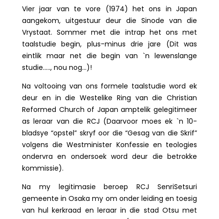
Vier jaar van te vore (1974) het ons in Japan
aangekom, uitgestuur deur die Sinode van die
Vrystaat. Sommer met die intrap het ons met
taalstudie begin, plus-minus drie jare (Dit was
eintlik maar net die begin van `n lewenslange
studie….., nou nog…)!
Na voltooing van ons formele taalstudie word ek
deur en in die Westelike Ring van die Christian
Reformed Church of Japan amptelik gelegitimeer
as leraar van die RCJ (Daarvoor moes ek `n 10-
bladsye “opstel” skryf oor die “Gesag van die Skrif”
volgens die Westminister Konfessie en teologies
ondervra en ondersoek word deur die betrokke
kommissie).
Na my legitimasie beroep RCJ SenriSetsuri
gemeente in Osaka my om onder leiding en toesig
van hul kerkraad en leraar in die stad Otsu met