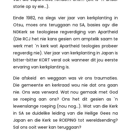
storie op sy eie…).
Einde 1982, na slegs vier jaar van kerkplanting in
Otsu, moes ons teruggaan na SA, basies agv die
NGKerk se teologiese regverdiging van Apartheid
(Die RCJ het nie kans gesien om amptelik saam te
werk met `n kerk wat Apartheid teologies probeer
regverdig nie). Vier jaar van kerkplanting in Japan is
bitter-bitter KORT veral ook wanneer dit jou eerste
ervaring van kerkplanting is.
Die afskeid en weggaan was vir ons traumaties.
Die gemeente en kerkraad wou nie dat ons gaan
nie. Ons was verward. Wat nou gemaak met God
se roeping aan ons? Ons het dit gesien as `n
lewenslange roeping (nou nog…). Wat van die Kerk
in SA se duidelike leiding van die Heilige Gees na
Japan en die Kerk se ROEPING tot wereldsending?
Sal ons ooit weer kan teruggaan?