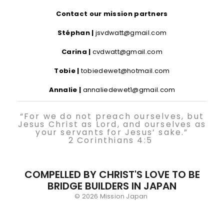
Contact our mission partners
Stéphan |
jsvdwatt@gmail.com
Carina |
cvdwatt@gmail.com
Tobie |
tobiedewet@hotmail.com
Annalie |
annaliedewet1@gmail.com
“For we do not preach ourselves, but
Jesus Christ as Lord, and ourselves as
your servants for Jesus’ sake.”
2 Corinthians 4:5
COMPELLED BY CHRIST'S LOVE TO BE
BRIDGE BUILDERS IN JAPAN
© 2026 Mission Japan