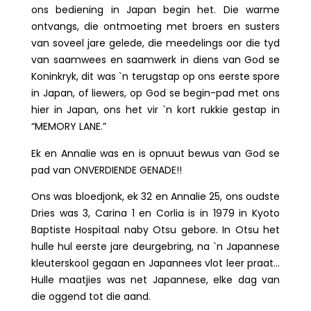
ons bediening in Japan begin het. Die warme
ontvangs, die ontmoeting met broers en susters
van soveel jare gelede, die meedelings oor die tyd
van saamwees en saamwerk in diens van God se
Koninkryk, dit was `n terugstap op ons eerste spore
in Japan, of liewers, op God se begin-pad met ons
hier in Japan, ons het vir `n kort rukkie gestap in
“MEMORY LANE.”
Ek en Annalie was en is opnuut bewus van God se
pad van ONVERDIENDE GENADE!!
Ons was bloedjonk, ek 32 en Annalie 25, ons oudste
Dries was 3, Carina 1 en Corlia is in 1979 in Kyoto
Baptiste Hospitaal naby Otsu gebore. In Otsu het
hulle hul eerste jare deurgebring, na `n Japannese
kleuterskool gegaan en Japannees vlot leer praat…
Hulle maatjies was net Japannese, elke dag van
die oggend tot die aand.