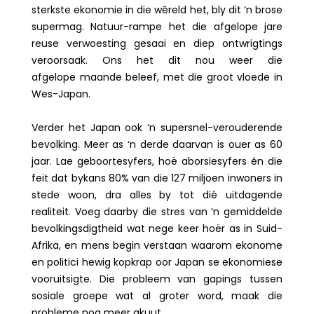
sterkste ekonomie in die wêreld het, bly dit ‘n brose
supermag. Natuur-rampe het die afgelope jare
reuse verwoesting gesaai en diep ontwrigtings
veroorsaak. Ons het dit nou weer die
afgelope maande beleef, met die groot vloede in
Wes-Japan.
Verder het Japan ook ‘n supersnel-verouderende
bevolking. Meer as ‘n derde daarvan is ouer as 60
jaar. Lae geboortesyfers, hoë aborsiesyfers én die
feit dat bykans 80% van die 127 miljoen inwoners in
stede woon, dra alles by tot dié uitdagende
realiteit. Voeg daarby die stres van ‘n gemiddelde
bevolkingsdigtheid wat nege keer hoër as in Suid-
Afrika, en mens begin verstaan waarom ekonome
en politici hewig kopkrap oor Japan se ekonomiese
vooruitsigte. Die probleem van gapings tussen
sosiale groepe wat al groter word, maak die
probleme nog meer akuut.