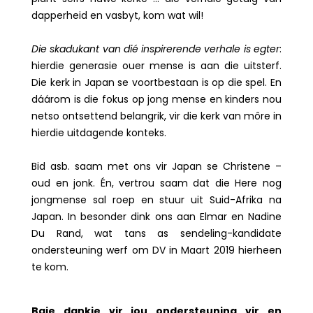
dapperheid en vasbyt, kom wat wil!
Die skadukant van dié inspirerende verhale is egter
:
hierdie generasie ouer mense is aan die uitsterf.
Die kerk in Japan se voortbestaan is op die spel. En
dáárom is die fokus op jong mense en kinders nou
netso ontsettend belangrik, vir die kerk van môre in
hierdie uitdagende konteks.
Bid asb. saam met ons vir Japan se Christene –
oud en jonk. Én, vertrou saam dat die Here nog
jongmense sal roep en stuur uit Suid-Afrika na
Japan. In besonder dink ons aan Elmar en Nadine
Du Rand, wat tans as sendeling-kandidate
ondersteuning werf om DV in Maart 2019 hierheen
te kom.
Baie dankie vir jou ondersteuning vir en