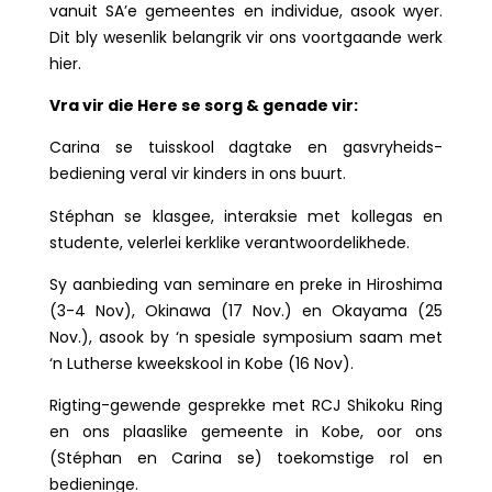
vanuit SA’e gemeentes en individue, asook wyer.
Dit bly wesenlik belangrik vir ons voortgaande werk
hier.
Vra vir die Here se sorg & genade vir:
Carina se tuisskool dagtake en gasvryheids-
bediening veral vir kinders in ons buurt.
Stéphan se klasgee, interaksie met kollegas en
studente, velerlei kerklike verantwoordelikhede.
Sy aanbieding van seminare en preke in Hiroshima
(3-4 Nov), Okinawa (17 Nov.) en Okayama (25
Nov.), asook by ‘n spesiale symposium saam met
‘n Lutherse kweekskool in Kobe (16 Nov).
Rigting-gewende gesprekke met RCJ Shikoku Ring
en ons plaaslike gemeente in Kobe, oor ons
(Stéphan en Carina se) toekomstige rol en
bedieninge.