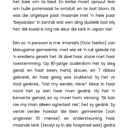
het baie om te bied. En kerke moet opnuut leer
om hulle potensiaal te ontsluit en te laat blom. Ek
was die afgelope paar maande met ‘n hele paar
“bejaardes” in kontak wat een ding duidelik laat bly
het: dié koeël is nóg nie deur die kerk in Japan nie!
Één so ‘n persoon is me. Imanishi (foto hierbo) van
Marugame gemeente, met wie ek ‘n ruk gelede ná
‘n erediens gesels het. Ek deel haar storie met haar
toestemming. Op 81-jarige ouderdom het sy sleg
geval, en haar been, hand, skouer, en 7 ribbes
gebreek, én haar gesig was stukkend. Sy het vir
God geskree, “Vat my eerder, Here!” Maar in haar
nood het sy aan haar man gedink. Hy het ‘n
beroerte gehad, en sy moet hom versorg. “Ek kan
nie my man alleen agterlaat nie”, het sy gedink. Sy
vertel verder hoedat die klein gemeente (van
ongeveer 10 mense) se ondersteuning haar
maande lank (terwyl sy in die hospitaal was) gedra