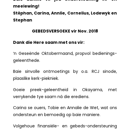
meelewing!
Stéphan, Carina, Annlie, Cornelius, Lodewyk en
Stephan
GEBEDSVERSOEKE vir Nov. 2018
Dank die Here saam met ons vir:
‘n Geseënde Oktobermaand, propvol bedienings-
geleenthede.
Baie sinvolle ontmoetings by o.a. RCJ sinode,
plaaslike kerk-piekniek.
Goeie preek-geleentheid in Okayama, met
verrykende tye saam ná die erediens.
Carina se ouers, Tobie en Annalie de Wet, wat ons
ondersteun en bemoedig op baie maniere.
Volgehoue finansiële- en gebeds-ondersteuning