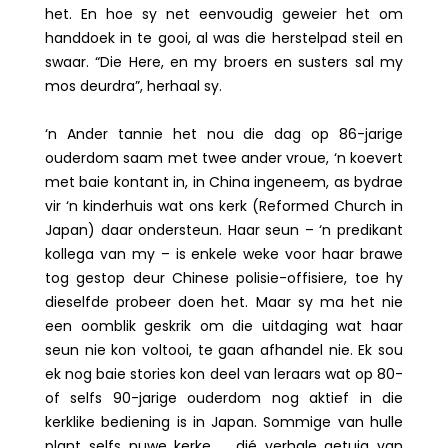
het. En hoe sy net eenvoudig geweier het om
handdoek in te gooi, al was die herstelpad steil en
swaar. “Die Here, en my broers en susters sal my
mos deurdra”, herhaal sy.
‘n Ander tannie het nou die dag op 86-jarige
ouderdom saam met twee ander vroue, ‘n koevert
met baie kontant in, in China ingeneem, as bydrae
vir ‘n kinderhuis wat ons kerk (Reformed Church in
Japan) daar ondersteun. Haar seun – ‘n predikant
kollega van my – is enkele weke voor haar brawe
tog gestop deur Chinese polisie-offisiere, toe hy
dieselfde probeer doen het. Maar sy ma het nie
een oomblik geskrik om die uitdaging wat haar
seun nie kon voltooi, te gaan afhandel nie. Ek sou
ek nog baie stories kon deel van leraars wat op 80-
of selfs 90-jarige ouderdom nog aktief in die
kerklike bediening is in Japan. Sommige van hulle
plant selfs nuwe kerke … dié verhale getuig van