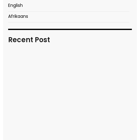
English
Afrikaans
Recent Post
In transitional times
READ MORE
Video report of key moments
READ MORE
Seek first the kingdom of God
READ MORE