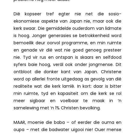
Dié kopseer tref egter nie net die sosio-
ekonomiese aspekte van Japan nie, maar ook die
kerk swaar. Die gemiddelde ouderdom van lidmate
is hoog. Jonger generasies se betrokkenheid word
bemoeilik deur oorvol programme, en min ruimte
en genade vir dié wat nie goed genoeg presteer
nie. Tyd vir rus en ontspan is skaars en selfdood
syfers baie hoog, verál ook onder jongmense. Dit
ontbloot die donker kant van Japan. Christene
word op allerlei fronte uitgedaag as gevolg van dié
realiteite wat die kerk lamlê. In kort: daar is bitter
min ruimte, tyd en kapasiteit om die kerk se rol
meer sigbaar en voelbaar te maak in ‘n
samelewing met ‘n 1% Christen bevolking.
MAAR, moenie die baba – of eerder die ouma en
oupa – met die badwater uigooi nie! Ouer mense