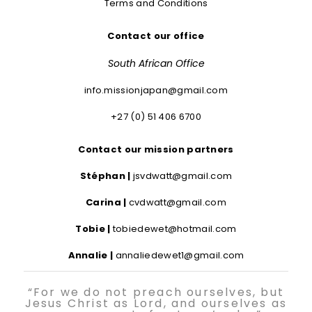
Terms and Conditions
Contact our office
South African Office
info.missionjapan@gmail.com
+27 (0) 51 406 6700
Contact our mission partners
Stéphan |
jsvdwatt@gmail.com
Carina |
cvdwatt@gmail.com
Tobie |
tobiedewet@hotmail.com
Annalie |
annaliedewet1@gmail.com
“For we do not preach ourselves, but
Jesus Christ as Lord, and ourselves as