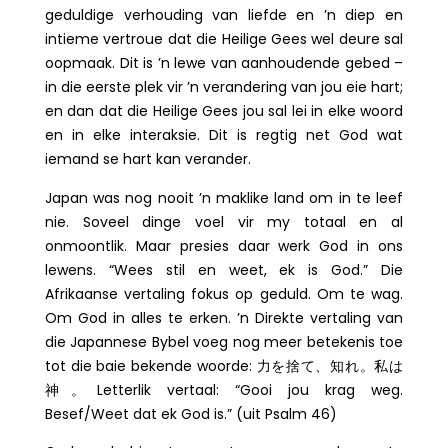
geduldige verhouding van liefde en ’n diep en
intieme vertroue dat die Heilige Gees wel deure sal
oopmaak. Dit is ’n lewe van aanhoudende gebed –
in die eerste plek vir ’n verandering van jou eie hart;
en dan dat die Heilige Gees jou sal lei in elke woord
en in elke interaksie. Dit is regtig net God wat
iemand se hart kan verander.
Japan was nog nooit ’n maklike land om in te leef
nie. Soveel dinge voel vir my totaal en al
onmoontlik. Maar presies daar werk God in ons
lewens. “Wees stil en weet, ek is God.” Die
Afrikaanse vertaling fokus op geduld. Om te wag.
Om God in alles te erken. ’n Direkte vertaling van
die Japannese Bybel voeg nog meer betekenis toe
tot die baie bekende woorde: 力を捨て、知れ。私は
神。Letterlik vertaal: “Gooi jou krag weg.
Besef/Weet dat ek God is.” (uit Psalm 46)