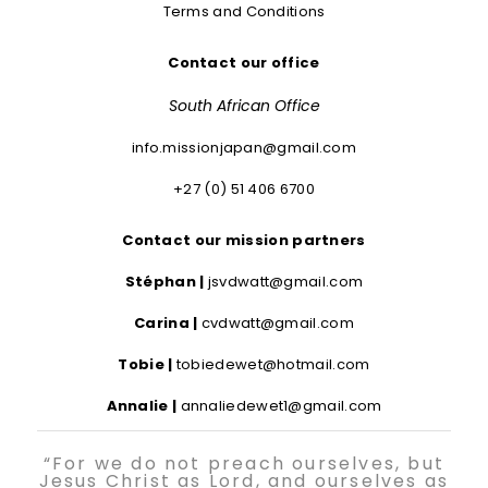
Terms and Conditions
Contact our office
South African Office
info.missionjapan@gmail.com
+27 (0) 51 406 6700
Contact our mission partners
Stéphan |
jsvdwatt@gmail.com
Carina |
cvdwatt@gmail.com
Tobie |
tobiedewet@hotmail.com
Annalie |
annaliedewet1@gmail.com
“For we do not preach ourselves, but
Jesus Christ as Lord, and ourselves as