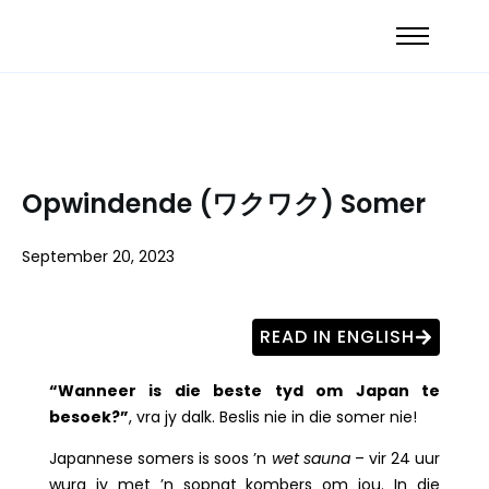
Opwindende (ワクワク) Somer
September 20, 2023
READ IN ENGLISH
“Wanneer is die beste tyd om Japan te
besoek?”
, vra jy dalk. Beslis nie in die somer nie!
Japannese somers is soos ’n
wet sauna
– vir 24 uur
wurg jy met ’n sopnat kombers om jou. In die