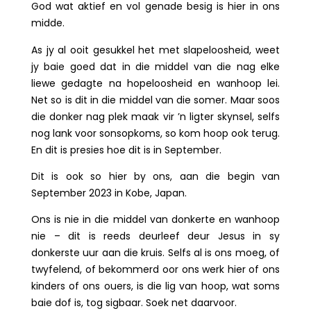
God wat aktief en vol genade besig is hier in ons
midde.
As jy al ooit gesukkel het met slapeloosheid, weet
jy baie goed dat in die middel van die nag elke
liewe gedagte na hopeloosheid en wanhoop lei.
Net so is dit in die middel van die somer. Maar soos
die donker nag plek maak vir ’n ligter skynsel, selfs
nog lank voor sonsopkoms, so kom hoop ook terug.
En dit is presies hoe dit is in September.
Dit is ook so hier by ons, aan die begin van
September 2023 in Kobe, Japan.
Ons is nie in die middel van donkerte en wanhoop
nie – dit is reeds deurleef deur Jesus in sy
donkerste uur aan die kruis. Selfs al is ons moeg, of
twyfelend, of bekommerd oor ons werk hier of ons
kinders of ons ouers, is die lig van hoop, wat soms
baie dof is, tog sigbaar. Soek net daarvoor.