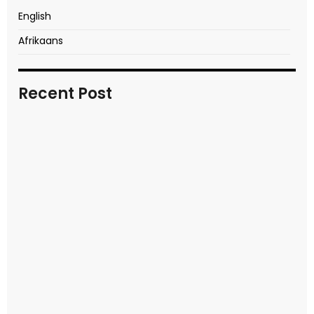
English
Afrikaans
Recent Post
In transitional times
READ MORE
Video report of key moments
READ MORE
Seek first the kingdom of God
READ MORE