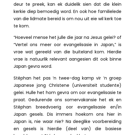
deur te preek, kan ek duidelik sien dat die klein
kerkie diep bemoedig word. En ook hoe familielede
van die lidmate bereid is om nou uit eie wil kerk toe
te kom.
“Hoeveel mense het julle die jaar na Jesus gelei? of
“Vertel ons meer oor evangelisasie in Japan,” is
vrae wat gereeld van die buiteland kom. Hierdie
vrae is natuurlik relevant aangesien dit ook binne
Japan gevra word.
Stéphan het pas ’n twee-dag kamp vir ’n groep
Japanese jong Christene (universiteit studente)
gelei. Hulle het hom gevra om oor evangelisasie te
praat. Gedurende ons somervakansie het ek en
Stéphan breedvoerig oor evangelisasie en/in
Japan gesels. Dis immers hoekom ons hier in
Japan is, nie waar nie? Na deeglike voorbereiding
en gesels is hierdie (deel van) die basiese