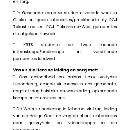
en sorg.
* ‘n Geseënde kamp vir studente verlede week in
Osaka en goeie interaksies/preekbeurte by RCJ
Tokushima en RCJ Tokushima-Wes gemeentes
die afgelope naweek.
* KRTS studente se twee maande
internskappe/bedieninge in verskillende
gemeentes landwyd.
Vra vir die Here se leiding en sorg met:
* Ons gesondheid en balans t.m.v. voltydse
tuisonderrig, omgee vir mense in ons gemeente,
dag-tot-dag huistake en werkslading, opkomende
kampe en interaksies ens.
* De Wets se bediening in Niihama: vir krag, leiding
van die Heilige Gees en vrug op al hulle interaksies
deur gasvryheid en vriendskappe in die
gemeenskap.