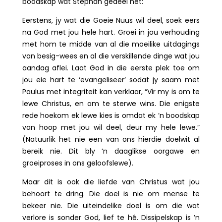
boodskap wat Stéphan gedeel het:
Eerstens, jy wat die Goeie Nuus wil deel, soek eers
na God met jou hele hart. Groei in jou verhouding
met hom te midde van al die moeilike uitdagings
van besig-wees en al die verskillende dinge wat jou
aandag aflei. Laat God in die eerste plek toe om
jou eie hart te ‘evangeliseer’ sodat jy saam met
Paulus met integriteit kan verklaar, “Vir my is om te
lewe Christus, en om te sterwe wins. Die enigste
rede hoekom ek lewe kies is omdat ek ’n boodskap
van hoop met jou wil deel, deur my hele lewe.”
(Natuurlik het nie een van ons hierdie doelwit al
bereik nie. Dit bly ’n daaglikse oorgawe en
groeiproses in ons geloofslewe).
Maar dit is ook die liefde van Christus wat jou
behoort te dring. Die doel is nie om mense te
bekeer nie. Die uiteindelike doel is om die wat
verlore is sonder God, lief te hê. Dissipelskap is ’n