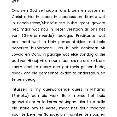
gee.
Ons sien God se hoop in ons broers en susters in
Christus hier in Japan. In Japanese predikante wat
in Boedhistiese/Shintoïstiese huise groot geword
het, maar wat nou ’n beter verstaan as ons het
van (Gereformeerde) teologie. Predikante wat
baie hard werk in klein gemeentetjies met baie
beperkte hulpbronne. Ons is ook dankbaar vir
Jovald en Cora, ’n paartjie wat elke Sondag al die
pad van Himeji vir amper ’n uur reis na ons kerk om
saam deel te neem aan getuienis geleenthede,
asook om die gemeente aktief te ondersteun en
te bemoedig.
Intussen is my ouerwordende ouers in Niihama
(Shikoku) aan die werk. Baie mense het baie
getwyfel oor hulle koms na Japan. Hierdie is hulle
eie storie om te vertel, maar net deur maaltye
voor te berei vir Sondae, om families te nooi, en