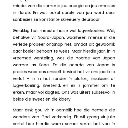
middel van die somer is jou energie en jou emosies
in flarde. En wat ookal oorbly van jou word deur
sonbesies se konstante skreeuery deurboor.
Gelukkig het meeste huise wel lugverkoelers. Wel,
behalwe vir Noord-Japan, waarheen mense in die
verlede probeer ontsnap het, omdat dit gewoonlik
daar koeler behoort te wees. Maar hierdie jaar, in ’n
vreemde wenteling, was die noorde van Japan
warmer as Kobe. En die noorde van Japan is
presies waar ons onsself bevind het vir ons jaarlikse
verlof – in ’n hut sonder ’n plafon, insulasie, of
lugverkoeling. Swetend, en ek is jammer om te
erken, maar vol klagtes. Ons was uiters suksesvol in
beide die sweet en die klaery.
Maar dink gou vir ’n oomblik hoe die hemele die
wonders van God verkondig. Ek wil graag vir julle
vertel hoe hierdie warm somer vertel het van ’n