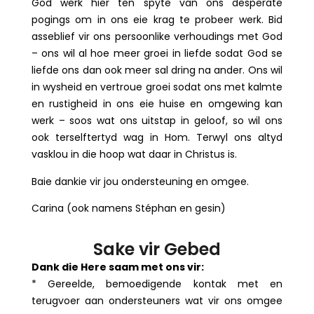
God werk hier ten spyte van ons desperate
pogings om in ons eie krag te probeer werk. Bid
asseblief vir ons persoonlike verhoudings met God
– ons wil al hoe meer groei in liefde sodat God se
liefde ons dan ook meer sal dring na ander. Ons wil
in wysheid en vertroue groei sodat ons met kalmte
en rustigheid in ons eie huise en omgewing kan
werk – soos wat ons uitstap in geloof, so wil ons
ook terselftertyd wag in Hom. Terwyl ons altyd
vasklou in die hoop wat daar in Christus is.
Baie dankie vir jou ondersteuning en omgee.
Carina (ook namens Stéphan en gesin)
Sake vir Gebed
Dank die Here saam met ons vir:
* Gereelde, bemoedigende kontak met en
terugvoer aan ondersteuners wat vir ons omgee