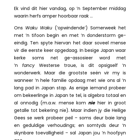
Ek vind dit hier vandag, op ’n September middag
waarin herfs amper hoorbaar raak …
Ons
Waku Waku
(‘opwindende’) Somerweek het
met ’n tifoon begin en met ’n donderstorm ge-
eindig. Ten spyte hiervan het daar soveel mense
vir die eerste keer opgedaag. In besige Japan waar
kerke soms net ge-assosieer word met
’n
fancy
Westerse troue, is dit opsigself ’n
wonderwerk. Maar die grootste seën vir my is
wanneer ’n hele familie opdaag met wie ons al ’n
lang pad in Japan stap. As enige iemand probeer
om bekeerlinge in Japan te tel, is algebra totaal en
al onnodig (m.a.w. mense kom
nie
hier in groot
getalle tot bekering nie). Maar indien jy die Heilige
Gees se werk probeer peil – soms deur baie lang
en geduldige verhoudings; en somtyds deur ‘n
skynbare toevalligheid – sal Japan jou ’n hoofpyn