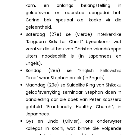
kom, en onlangs belangstelling in
geloofsvrae en ouerskap aangedui het.
Carina bak spesiaal o.a. koeke vir die
geleentheid.
Saterdag (27e) se (vierde) interkerklike
“Kingdom Kids for Christ” byeenkoms wat
veral vir die uitbou van Christen vriendskappe
uiters noodsaaklik is (in Japannees en
Engels).
Sondag (28e) se
“English Fellowship
Time”
waar Stéphan preek (in Engels).
Maandag (29e) se Suidelike Ring van Shikoku
geloofsverryking-seminaar. Stéphan doen ‘n
aanbieding oor die boek van Peter Scazzero
getiteld “Emotionally Healthy Church”, in
Japannees.
Gys en Linda (Olivier), ons onderwyser
kollegas in Kochi, wat binne die volgende