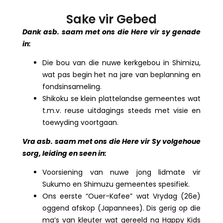
Sake vir Gebed
Dank asb. saam met ons die Here vir sy genade
in:
Die bou van die nuwe kerkgebou in Shimizu,
wat pas begin het na jare van beplanning en
fondsinsameling.
Shikoku se klein plattelandse gemeentes wat
t.m.v. reuse uitdagings steeds met visie en
toewyding voortgaan.
Vra asb. saam met ons die Here vir Sy volgehoue
sorg, leiding en seen in:
Voorsiening van nuwe jong lidmate vir
Sukumo en Shimuzu gemeentes spesifiek.
Ons eerste “Ouer-Kafee” wat Vrydag (26e)
oggend afskop (Japannees). Dis gerig op die
ma’s van kleuter wat gereeld na Happy Kids