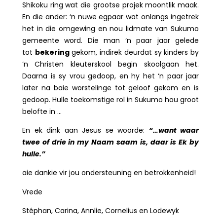
Shikoku ring wat die grootse projek moontlik maak.
En die ander: ‘n nuwe egpaar wat onlangs ingetrek
het in die omgewing en nou lidmate van Sukumo
gemeente word. Die man ‘n paar jaar gelede
tot
bekering
gekom, indirek deurdat sy kinders by
‘n Christen kleuterskool begin skoolgaan het.
Daarna is sy vrou gedoop, en hy het ‘n paar jaar
later na baie worstelinge tot geloof gekom en is
gedoop. Hulle toekomstige rol in Sukumo hou groot
belofte in …
En ek dink aan Jesus se woorde:
“…want waar
twee of drie in my Naam saam is, daar is Ek by
hulle.”
aie dankie vir jou ondersteuning en betrokkenheid!
Vrede
Stéphan, Carina, Annlie, Cornelius en Lodewyk