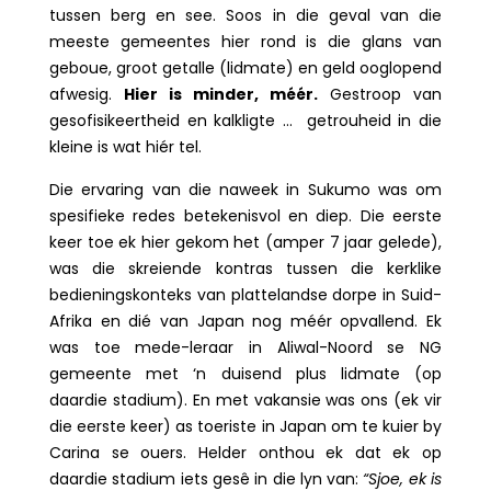
tussen berg en see. Soos in die geval van die
meeste gemeentes hier rond is die glans van
geboue, groot getalle (lidmate) en geld ooglopend
afwesig.
Hier is minder, méér.
Gestroop van
gesofisikeertheid en kalkligte … getrouheid in die
kleine is wat hiér tel.
Die ervaring van die naweek in Sukumo was om
spesifieke redes betekenisvol en diep. Die eerste
keer toe ek hier gekom het (amper 7 jaar gelede),
was die skreiende kontras tussen die kerklike
bedieningskonteks van plattelandse dorpe in Suid-
Afrika en dié van Japan nog méér opvallend. Ek
was toe mede-leraar in Aliwal-Noord se NG
gemeente met ‘n duisend plus lidmate (op
daardie stadium). En met vakansie was ons (ek vir
die eerste keer) as toeriste in Japan om te kuier by
Carina se ouers. Helder onthou ek dat ek op
daardie stadium iets gesê in die lyn van:
“Sjoe, ek is