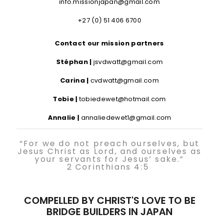
info.missionjapan@gmail.com
+27 (0) 51 406 6700
Contact our mission partners
Stéphan |
jsvdwatt@gmail.com
Carina |
cvdwatt@gmail.com
Tobie |
tobiedewet@hotmail.com
Annalie |
annaliedewet1@gmail.com
“For we do not preach ourselves, but
Jesus Christ as Lord, and ourselves as
your servants for Jesus’ sake.”
2 Corinthians 4:5
COMPELLED BY CHRIST'S LOVE TO BE
BRIDGE BUILDERS IN JAPAN