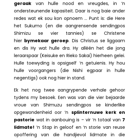
geraak
van hulle nood en vreugdes, in ‘n
ondersteunende kapasiteit. Daar is nog baie ander
redes wat ek sou kon opnoem … Punt is: die Here
het Sukumo (en die aangrensende sendingpos
Shimizu se vier tannies) se Christene
hier
bymekaar geroep
. Dis Christus se liggaam
en dis Hy wat hulle dra. Hy alléén het die jong
leraarspaar (Keisuke en Rieko Sakai) hierheen gelei.
Hulle toewyding is opsigself ‘n getuienis. Hy hou
hulle voorgangers (die Nishi egpaar in hulle
negentigs) ook nog hier in stand.
Ek het nog twee aangrypende verhale gehoor
tydens my besoek. Een was van die vier bejaarde
vroue van Shimuzu sendingpos se kinderlike
opgewondenheid oor ‘n
splinternuwe kerk en
pastorie
wat in aanbouing is – vir ‘n totaal van
7
lidmate!
‘n Stap in geloof en ‘n storie van reuse
opoffering van die handjievol lidmate in die