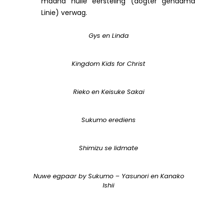
maand hulle eersteling (dogter genaamd
Linie) verwag.
Gys en Linda
Kingdom Kids for Christ
Rieko en Keisuke Sakai
Sukumo erediens
Shimizu se lidmate
Nuwe egpaar by Sukumo – Yasunori en Kanako
Ishii