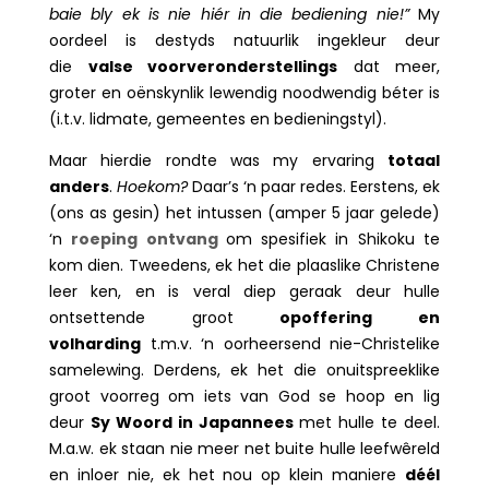
baie bly ek is nie hiér in die bediening nie!”
My
oordeel is destyds natuurlik ingekleur deur
die
valse voorveronderstellings
dat meer,
groter en oënskynlik lewendig noodwendig béter is
(i.t.v. lidmate, gemeentes en bedieningstyl).
Maar hierdie rondte was my ervaring
totaal
anders
.
Hoekom?
Daar’s ‘n paar redes. Eerstens, ek
(ons as gesin) het intussen (amper 5 jaar gelede)
‘n
roeping ontvang
om spesifiek in Shikoku te
kom dien. Tweedens, ek het die plaaslike Christene
leer ken, en is veral diep geraak deur hulle
ontsettende groot
opoffering en
volharding
t.m.v. ‘n oorheersend nie-Christelike
samelewing. Derdens, ek het die onuitspreeklike
groot voorreg om iets van God se hoop en lig
deur
Sy Woord in Japannees
met hulle te deel.
M.a.w. ek staan nie meer net buite hulle leefwêreld
en inloer nie, ek het nou op klein maniere
déél