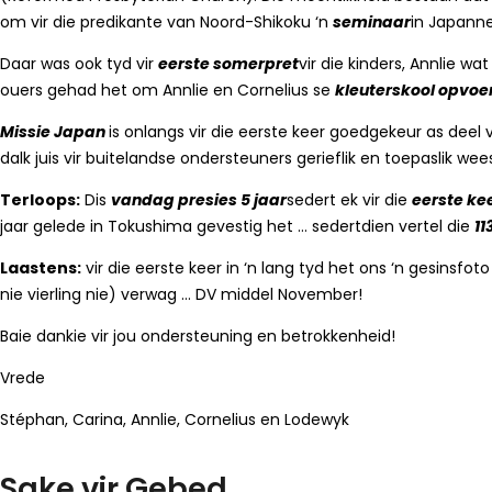
om vir die predikante van Noord-Shikoku ‘n
seminaar
in Japanne
Daar was ook tyd vir
eerste somerpret
vir die kinders, Annlie wat
ouers gehad het om Annlie en Cornelius se
kleuterskool opvoe
Missie Japan
is onlangs vir die eerste keer goedgekeur as deel
dalk juis vir buitelandse ondersteuners gerieflik en toepaslik wee
Terloops:
Dis
vandag presies 5 jaar
sedert ek vir die
eerste ke
jaar gelede in Tokushima gevestig het … sedertdien vertel die
11
Laastens:
vir die eerste keer in ‘n lang tyd het ons ‘n gesinsfo
nie vierling nie) verwag … DV middel November!
Baie dankie vir jou ondersteuning en betrokkenheid!
Vrede
Stéphan, Carina, Annlie, Cornelius en Lodewyk
Sake vir Gebed