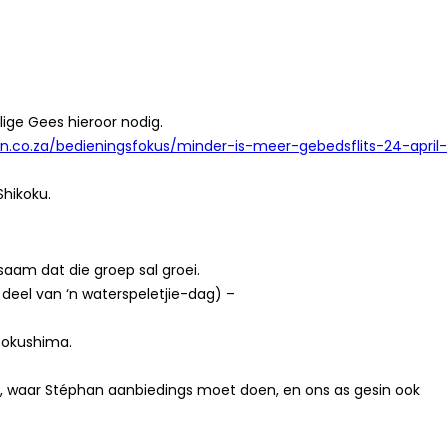
lige Gees hieroor nodig.
n.co.za/bedieningsfokus/minder-is-meer-gebedsflits-24-april-
Shikoku.
saam dat die groep sal groei.
 deel van ‘n waterspeletjie-dag) –
Tokushima.
), waar Stéphan aanbiedings moet doen, en ons as gesin ook