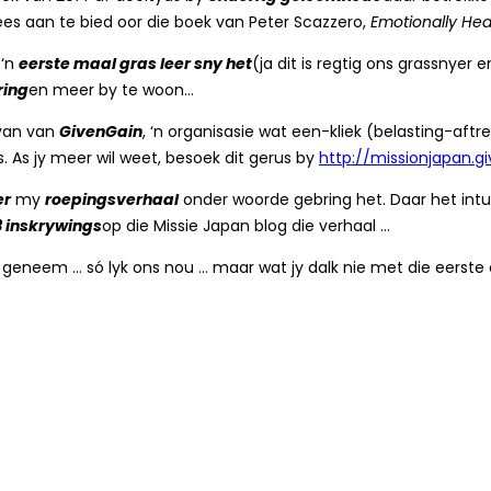
es aan te bied oor die boek van Peter Scazzero,
Emotionally He
 ‘n
eerste maal gras leer sny het
(ja dit is regtig ons grassnyer 
ring
en meer by te woon…
 van van
GivenGain
, ‘n organisasie wat een-kliek (belasting-aft
s. As jy meer wil weet, besoek dit gerus by
http://missionjapan.g
er
my
roepingsverhaal
onder woorde gebring het. Daar het intus
3 inskrywings
op die Missie Japan blog die verhaal …
to geneem … só lyk ons nou … maar wat jy dalk nie met die eerste 