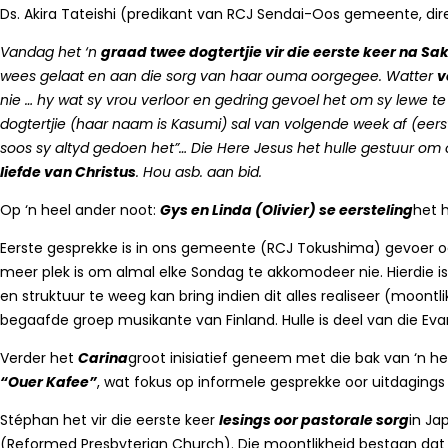
Ds. Akira Tateishi (predikant van RCJ Sendai-Oos gemeente, dir
Vandag het ‘n
graad twee dogtertjie vir die eerste keer na S
wees gelaat en aan die sorg van haar ouma oorgegee. Watter
v
nie … hy wat sy vrou verloor en gedring gevoel het om sy lewe te
dogtertjie (haar naam is Kasumi) sal van volgende week af (eer
soos sy altyd gedoen het”…
Die Here Jesus het hulle gestuur om 
liefde van Christus
. Hou asb. aan bid.
Op ‘n heel ander noot:
Gys en Linda (Olivier) se eersteling
het h
Eerste gesprekke is in ons gemeente (RCJ Tokushima) gevoer o
meer plek is om almal elke Sondag te akkomodeer nie. Hierdie i
en struktuur te weeg kan bring indien dit alles realiseer (moontl
begaafde groep musikante van Finland. Hulle is deel van die Eva
Verder het
Carina
groot inisiatief geneem met die bak van ‘n h
“Ouer Kafee”
, wat fokus op informele gesprekke oor uitdaging
Stéphan het vir die eerste keer
lesings oor pastorale sorg
in Ja
(Reformed Presbyterian Church). Die moontlikheid bestaan dat 