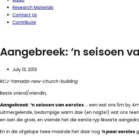
Audio
Research Materials
Contact Us
Contribute
Aangebreek: ‘n seisoen va
July 13, 2013
RCJ-Yamada-new-church-building
Beste vriend/vriendin,
Aangebreek
:
‘n seisoen van eerstes
… een wat ons 5m by 4m tu
uitmergelende, bedompige warm dae (en nagte!) wat ons teen 9 uur
en aan die groei, en vriende het die eerste
ryp likwarte aangedra
En in die afgelope twee maande het daar nog
‘n paar eerstes
g