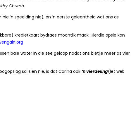
althy Church
.
en nie ‘n speelding nie), en ‘n eerste geleentheid wat ons as
rekbare) kredietkaart bydraes moontlik maak. Hierdie opsie kan
ivengain.org
sen baie water in die see geloop nadat ons bietjie meer as vier
oogopslag sal sien nie, is dat Carina ook
‘n vierdeling
(let wel: