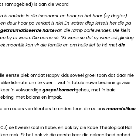
s rampgebied) is aan die woord:
 is oorlede in die tsoenami, en haar pa het haar (sy dogter)
 deur haar pa verlaat is nie! En watter diep letsels het die pa
e
getraumatiseerde harte
van die ramp oorlewendes. Die klein
p by te woon. Die ouma sê: “Ek wens so dat sy weer sal glimlag
 moontlik kan vir die familie en om hulle lief te hê met
die
.
die eerste plek omdat Happy Kids soveel groei toon dat daar nie
like lidmate om te voer … wat ‘n totale nuwe bedieningsvisie
e keer ‘n volwaardige
gospel konsert
gehou, met ‘n baie
gebring, met balans en impak.
ee om ouers van kleuters te ondersteun d.m.v. ons
maandelikse
) se Kweekskool in Kobe, en ook by die Kobe Theological Hall
kan raak. Ek het ook vir die eerste keer die geleentheid gehad