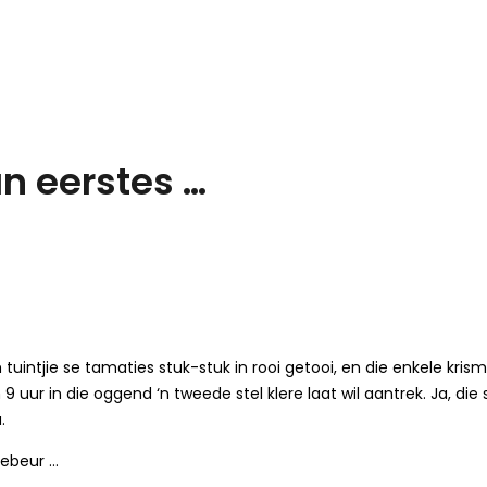
n eerstes …
intjie se tamaties stuk-stuk in rooi getooi, en die enkele krismi
 in die oggend ‘n tweede stel klere laat wil aantrek. Ja, die so
.
ebeur …