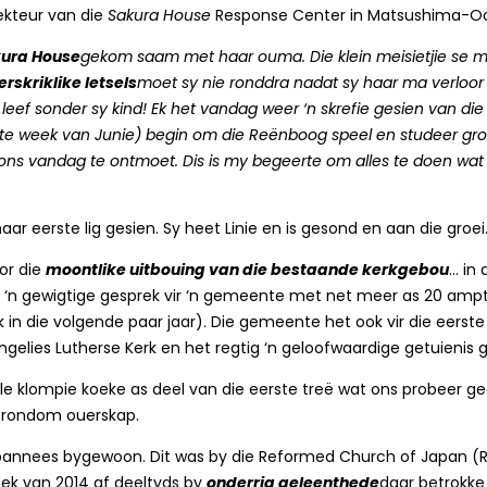
ekteur van die
Sakura House
Response Center in Matsushima-Oo
akura House
gekom saam met haar ouma. Die klein meisietjie se ma
erskriklike letsels
moet sy nie ronddra nadat sy haar ma verloor en
 leef sonder sy kind! Ek het vandag weer ‘n skrefie gesien van di
ste week van Junie) begin om die Reënboog speel en studeer groe
ons vandag te ontmoet. Dis is my begeerte om alles te doen wat ek
aar eerste lig gesien. Sy heet Linie en is gesond en aan die groei
or die
moontlike uitbouing van die bestaande kerkgebou
… in 
s ‘n gewigtige gesprek vir ‘n gemeente met net meer as 20 ampte
ik in die volgende paar jaar). Die gemeente het ook vir die eerst
ngelies Lutherse Kerk en het regtig ‘n geloofwaardige getuienis 
ele klompie koeke as deel van die eerste treë wat ons probeer g
s rondom ouerskap.
pannees bygewoon. Dit was by die Reformed Church of Japan (RCJ
ek van 2014 af deeltyds by
onderrig geleenthede
daar betrokke 