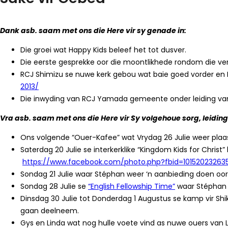
Dank asb. saam met ons die Here vir sy genade in:
Die groei wat Happy Kids beleef het tot dusver.
Die eerste gesprekke oor die moontlikhede rondom die verr
RCJ Shimizu se nuwe kerk gebou wat baie goed vorder en 
2013/
Die inwyding van RCJ Yamada gemeente onder leiding van Ds
Vra asb. saam met ons die Here vir Sy volgehoue sorg, leiding 
Ons volgende “Ouer-Kafee” wat Vrydag 26 Julie weer plaasv
Saterdag 20 Julie se interkerklike “Kingdom Kids for Chris
https://www.facebook.com/photo.php?fbid=1015202326
Sondag 21 Julie waar Stéphan weer ‘n aanbieding doen oor
Sondag 28 Julie se
“English Fellowship Time”
waar Stéphan p
Dinsdag 30 Julie tot Donderdag 1 Augustus se kamp vir S
gaan deelneem.
Gys en Linda wat nog hulle voete vind as nuwe ouers van Li