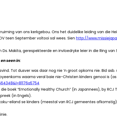
uiming van ons kerkgebou. Ons het duidelike leiding van die Hei
DV teen September voltooi sal wees. Sien
http://www.missiejapa
. Makita, gerespekteerde en invloedryke leier in die Ring van 
en seen in:
ind. Tot dusver was daar nog nie ‘n groot opkoms nie. Bid asb. 
t” byeenkoms waarna veral baie nie-Christen kinders genooi is (as
3564348&l=81176a5754
 die boek “Emotionally Healthy Church” (in Japannees), by RCJ 
reek (in Engels).
hikoku-eiland se kinders (meestal van RCJ gemeentes afkomstig
nie.