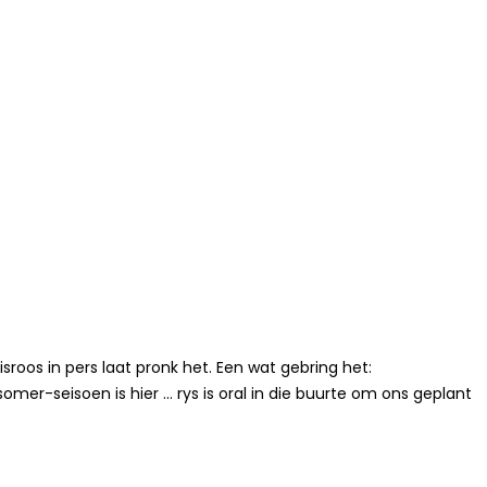
sroos in pers laat pronk het. Een wat gebring het:
mer-seisoen is hier … rys is oral in die buurte om ons geplant