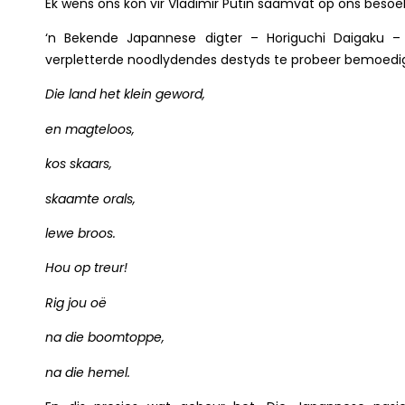
Ek wens ons kon vir Vladimir Putin saamvat op ons besoek
‘n Bekende Japannese digter – Horiguchi Daigaku –
verpletterde noodlydendes destyds te probeer bemoedi
Die land het klein geword,
en magteloos,
kos skaars,
skaamte orals,
lewe broos.
Hou op treur!
Rig jou oë
na die boomtoppe,
na die hemel.