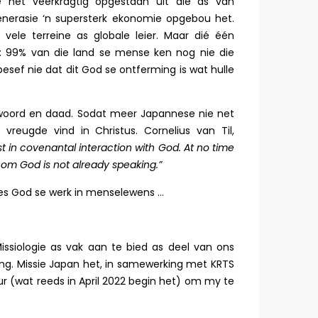
e het veerkragtig opgestaan uit die as van
enerasie ‘n supersterk ekonomie opgebou het.
ele terreine as globale leier. Maar dié één
ig: 99% van die land se mense ken nog nie die
esef nie dat dit God se ontferming is wat hulle
 woord en daad. Sodat meer Japannese nie net
vreugde vind in Christus. Cornelius van Til,
ist in covenantal interaction with God. At no time
m God is not already speaking.”
ees God se werk in menselewens …
ssiologie as vak aan te bied as deel van ons
ning. Missie Japan het, in samewerking met KRTS
ur (wat reeds in April 2022 begin het) om my te