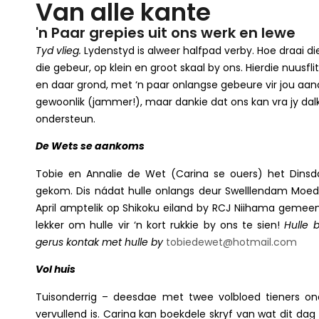
Van alle kante
'n Paar grepies uit ons werk en lewe
Tyd vlieg.
Lydenstyd is alweer halfpad verby. Hoe draai di
die gebeur, op klein en groot skaal by ons. Hierdie nuusfl
en daar grond, met ‘n paar onlangse gebeure vir jou aand
gewoonlik (jammer!), maar dankie dat ons kan vra jy dal
ondersteun.
De Wets se aankoms
Tobie en Annalie de Wet (Carina se ouers) het Dinsd
gekom. Dis nádat hulle onlangs deur Swelllendam Moede
April amptelik op Shikoku eiland by RCJ Niihama gemeent
lekker om hulle vir ‘n kort rukkie by ons te sien!
Hulle 
gerus kontak met hulle by
tobiedewet@hotmail.com
Vol huis
Tuisonderrig – deesdae met twee volbloed tieners on
vervullend is. Carina kan boekdele skryf van wat dit dag 