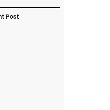
t Post
nsitional times
 MORE
 report of key moments
 MORE
irst the kingdom of God
 MORE
aster event