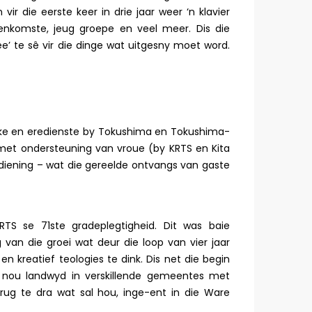
READ
 vir die eerste keer in drie jaar weer ‘n klavier
eenkomste, jeug groepe en veel meer. Dis die
ee’ te sê vir die dinge wat uitgesny moet word.
reke en eredienste by Tokushima en Tokushima-
met ondersteuning van vroue (by KRTS en Kita
iening – wat die gereelde ontvangs van gaste
TS se 71ste gradeplegtigheid. Dit was baie
an die groei wat deur die loop van vier jaar
en kreatief teologies te dink. Dis net die begin
 nou landwyd in verskillende gemeentes met
rug te dra wat sal hou, inge-ent in die Ware