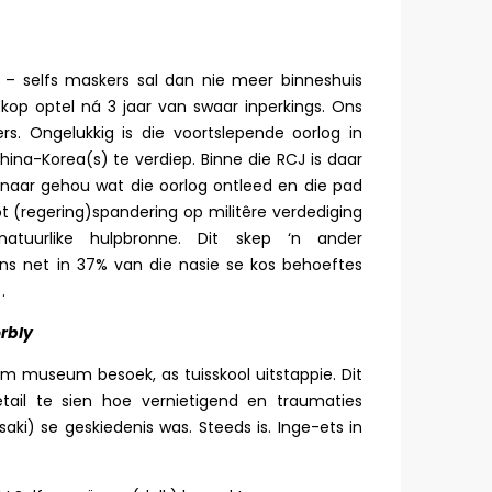
 – selfs maskers sal dan nie meer binneshuis
op optel ná 3 jaar van swaar inperkings. Ons
s. Ongelukkig is die voortslepende oorlog in
na-Korea(s) te verdiep. Binne die RCJ is daar
minaar gehou wat die oorlog ontleed en die pad
ot (regering)spandering op militêre verdediging
atuurlike hulpbronne. Dit skep ‘n ander
ns net in 37% van die nasie se kos behoeftes
.
rbly
m museum besoek, as tuisskool uitstappie. Dit
tail te sien hoe vernietigend en traumaties
aki) se geskiedenis was. Steeds is. Inge-ets in