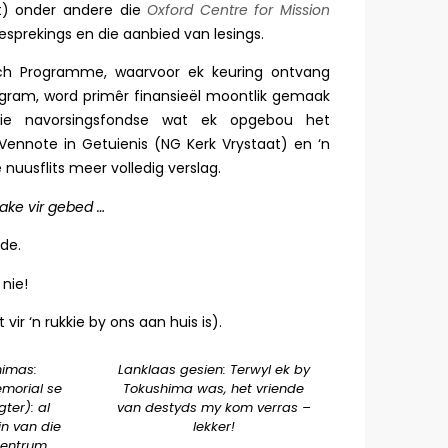
rt) onder andere die
Oxford Centre for Mission
esprekings en die aanbied van lesings.
ch Programme, waarvoor ek keuring ontvang
rogram, word primêr finansieël moontlik gemaak
ie navorsingsfondse wat ek opgebou het
Vennote in Getuienis (NG Kerk Vrystaat) en ‘n
nuusflits meer volledig verslag.
sake vir gebed …
de.
 nie!
r ‘n rukkie by ons aan huis is).
himas:
Lanklaas gesien: Terwyl ek by
morial se
Tokushima was, het vriende
er): al
van destyds my kom verras –
in van die
lekker!
sentrum.