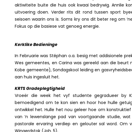
aktiwiteite buite die huis ook kwaai bedrywig. Annlie kon
uitvoering doen. Verder rits dit rond tussen sport by
seisoen waarin ons is. Soms kry ons dit beter reg om ‘n
Fokus op die basiese vat genoeg energie.
Kerklike Bedieninge
In Februarie was Stéphan o.a. besig met addisionele p
Wes gemeentes, en Carina was gereeld aan die beurt 
Kobe gemeente), Sondagskool leiding en gasvryheidsbed
aan huis ingesluit het.
KRTS Gradeplegtigheid
Vroeër die week het vyf studente gegradueer by KR
bemoedigend om te kon sien en hoor hoe hulle getuig v
ontwikkel het. Hulle het nou geleer hoe om konstruktief 
van ‘n lewenslange pad van voortgaande studie, wat
pastorale ervaring verdiep en gelouter sal word. Om v
Wingerdstok (Joh. 5).