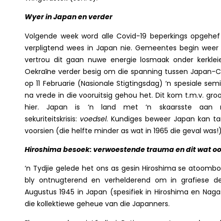
Wyer in Japan en verder
Volgende week word alle Covid-19 beperkings opgehef
verpligtend wees in Japan nie. Gemeentes begin weer k
vertrou dit gaan nuwe energie losmaak onder kerkleier
Oekraīne verder besig om die spanning tussen Japan-Chi
op 11 Februarie (Nasionale Stigtingsdag) ‘n spesiale se
na vrede in die vooruitsig gehou het. Dit kom t.m.v. gro
hier. Japan is ‘n land met ‘n skaarsste aan n
sekuriteitskrisis:
voedsel
. Kundiges beweer Japan kan ta
voorsien (die helfte minder as wat in 1965 die geval was!)
Hiroshima besoek: verwoestende trauma en dit wat oo
‘n Tydjie gelede het ons as gesin Hiroshima se atoombo
bly ontnugterend en verhelderend om in grafiese de
Augustus 1945 in Japan (spesifiek in Hiroshima en Nagas
die kollektiewe geheue van die Japanners.