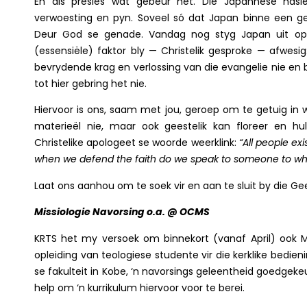
En dis presies wat gebeur het. Die Japannese nasi
verwoesting en pyn. Soveel só dat Japan binne een g
Deur God se genade. Vandag nog styg Japan uit op v
(essensiële) faktor bly — Christelik gesproke — afwes
bevrydende krag en verlossing van die evangelie nie en b
tot hier gebring het nie.
Hiervoor is ons, saam met jou, geroep om te getuig in
materieël nie, maar ook geestelik kan floreer en hul 
Christelike apologeet se woorde weerklink:
“All people ex
when we defend the faith do we speak to someone to who
Laat ons aanhou om te soek vir en aan te sluit by die G
Missiologie Navorsing o.a. @ OCMS
KRTS het my versoek om binnekort (vanaf April) ook Mi
opleiding van teologiese studente vir die kerklike bedie
se fakulteit in Kobe, ‘n navorsings geleentheid goedgeke
help om ‘n kurrikulum hiervoor voor te berei.