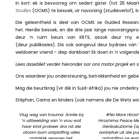
In kort: ek is bevoorreg om sedert gister (tot 26 Maa
Studies
(OCMS) te besoek, vir navorsing (studieverlof), b
Die geleentheid is deel van OCMS se Guided Resear
het. Hierdie besoek, en die drie jaar lange navorsingsp
deur ‘n ruim beurs van KRTS, asook deur my e
(deur publikasies). Dis ook aangevul deur bydraes van 
weldoener vriend – diep dankbaar! Ek doen in ‘n volgende 
Lees asseblief verder hieronder oor ons motor projek en 
Ons waardeer jou ondersteuning, betrokkenheid en gebe
Mag die beurtkrag (vir dié in Suid-Afrika) jou nie onderkry
Stéphan, Carina en kinders (ook namens die De Wets wat vi
Vlug weg van trauma: Annlie by
#No More Hiros
‘n uitbeelding van ‘n vrou wat
Hiroshima Peace Me
haar kind probeer dra ná die
GenbakuDome (agt
atoom bom ontploffing alles
oorblyfsel uit die pu
ombliklik verwoes het.
ontploffing se epi