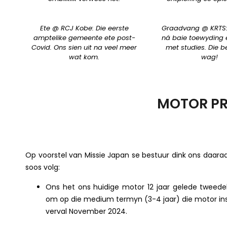
Ete @ RCJ Kobe: Die eerste
Graadvang @ KRTS
amptelike gemeente ete post-
ná baie toewyding 
Covid. Ons sien uit na veel meer
met studies. Die b
wat kom.
wag!
MOTOR P
Op voorstel van Missie Japan se bestuur dink ons daara
soos volg:
Ons het ons huidige motor 12 jaar gelede tweede
om op die medium termyn (3-4 jaar) die motor ins
verval November 2024.