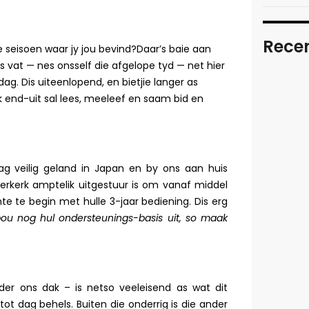
Recen
e seisoen waar jy jou bevind?Daar’s baie aan
its vat — nes onsself die afgelope tyd — net hier
ag. Dis uiteenlopend, en bietjie langer as
In tra
k end-uit sal lees, meeleef en saam bid en
READ
Video
ag veilig geland in Japan en by ons aan huis
READ
rkerk amptelik uitgestuur is om vanaf middel
e te begin met hulle 3-jaar bediening. Dis erg
Seek f
bou nog hul ondersteunings-basis uit, so maak
READ
Kids E
der ons dak – is netso veeleisend as wat dit
tot dag behels. Buiten die onderrig is die ander