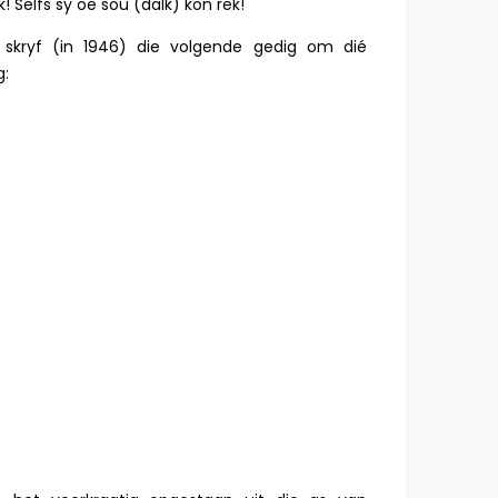
! Selfs sy oë sou (dalk) kon rek!
 skryf (in 1946) die volgende gedig om dié
g: