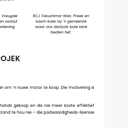
: Vreugde
RCJ Tokushima-Wes: Preek en
en vasbyt
saam kuier by ‘n gemeente
ediening
waar ons destyds baie kere
bedien het.
ROJEK
an om ‘n nuwe motor te koop. Die motivering is
hands gekoop en dis nie meer koste effektief
tand te hou nie – die padwaardigheids-lisensie