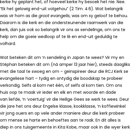
kerke hy geplant het, of hoeveel kerke hy besoek het nie. Nee.
“Ek het gelowig end-uit volgehou” (2 Tim. 4:6). Wat belangrik
was vir hom as die
groot evangelis
, was om sy geloof te behou.
Daarom is die kerk en die ondersteunende raamwerk van die
kerk, dan juis ook so belangrik vir ons as sendelinge, om ons te
help om die goeie wedloop af te lê en end-uit geduldig te
volhard.
Wat beteken dit om ‘n sendeling in Japan te wees? Vir my en
Stéphan beteken dit om (ná amper 13 jaar hier), steeds daagliks
met die taal te swoeg en om – geïnspireer deur die RCJ Kerk se
evangeliese hart – tydig en ontydig die boodskap te probeer
verkondig. Selfs al kom net één, of selfs al kom tien. Om ons
huis oop te maak vir ieder en elk en met woorde en dade
van liefde, ‘n ‘voertuig’ vir die Heilige Gees se werk te wees. Deur
die jare het ons deur Engelse klasse, kookklasse, ‘n koffiewinkel
vir jong ouers en op vele ander maniere
deur
die kerk probeer
om mense se harte en behoeftes aan te raak. En dit alles is
diep in ons tuisgemeente in Kita Kobe, maar ook in die wyer kerk