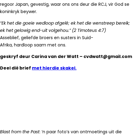
regoor Japan, gevestig, waar ons ons deur die RCJ, vir God se
koninkryk beywer.
“Ek het die goeie wedloop afgelê; ek het die wenstreep bereik;
ek het gelowig end-uit volgehou.” (2 Timoteus 4:7)
Asseblief, geliefde broers en susters in Suid-
Afrika, hardloop saam met ons.
geskryf deur Carina van der Watt – cvdwatt@gmail.com
Deel dié brief
met hierdie skakel.
Blast from the Past
: ‘n paar foto’s van ontmoetings uit die