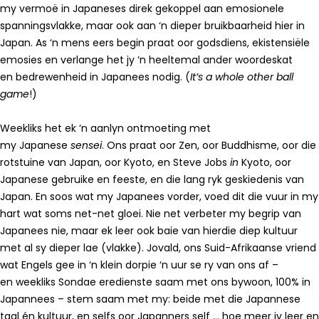
my vermoë in Japaneses direk gekoppel aan emosionele
spanningsvlakke, maar ook aan ‘n dieper bruikbaarheid hier in
Japan. As ‘n mens eers begin praat oor godsdiens, ekistensiële
emosies en verlange het jy ‘n heeltemal ander woordeskat
en bedrewenheid in Japanees nodig. (
It’s a whole other ball
game
!)
Weekliks het ek ‘n aanlyn ontmoeting met
my Japanese
sensei
. Ons praat oor Zen, oor Buddhisme, oor die
rotstuine van Japan, oor Kyoto, en Steve Jobs
in
Kyoto, oor
Japanese gebruike en feeste, en die lang ryk geskiedenis van
Japan. En soos wat my Japanees vorder, voed dit die vuur in my
hart wat soms net-net gloei. Nie net verbeter my begrip van
Japanees nie, maar ek leer ook baie van hierdie diep kultuur
met al sy dieper lae (vlakke). Jovald, ons Suid-Afrikaanse vriend
wat Engels gee in ‘n klein dorpie ‘n uur se ry van ons af –
en weekliks Sondae eredienste saam met ons bywoon, 100% in
Japannees – stem saam met my: beide met die Japannese
taal én kultuur, en selfs oor Japanners self … hoe meer jy leer en