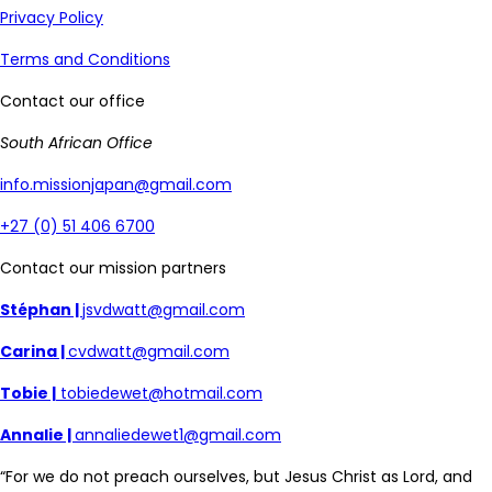
Privacy Policy
Terms and Conditions
Contact our office
South African Office
info.missionjapan@gmail.com
+27 (0) 51 406 6700
Contact our mission partners
Stéphan |
jsvdwatt@gmail.com
Carina |
cvdwatt@gmail.com
Tobie |
tobiedewet@hotmail.com
Annalie |
annaliedewet1@gmail.com
“For we do not preach ourselves, but Jesus Christ as Lord, and