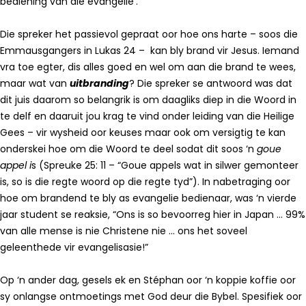
bediening van die evangelie’.
Die spreker het passievol gepraat oor hoe ons harte – soos die
Emmausgangers in Lukas 24 – kan bly brand vir Jesus. Iemand
vra toe egter, dis alles goed en wel om aan die brand te wees,
maar wat van
uitbranding
? Die spreker se antwoord was dat
dit juis daarom so belangrik is om daagliks diep in die Woord in
te delf en daaruit jou krag te vind onder leiding van die Heilige
Gees – vir wysheid oor keuses maar ook om versigtig te kan
onderskei hoe om die Woord te deel sodat dit soos ‘n
goue
appel i
s (Spreuke 25: 11 – “Goue appels wat in silwer gemonteer
is, so is die regte woord op die regte tyd”). In nabetraging oor
hoe om brandend te bly as evangelie bedienaar, was ‘n vierde
jaar student se reaksie, “Ons is so bevoorreg hier in Japan … 99%
van alle mense is nie Christene nie … ons het soveel
geleenthede vir evangelisasie!”
Op ‘n ander dag, gesels ek en Stéphan oor ‘n koppie koffie oor
sy onlangse ontmoetings met God deur die Bybel. Spesifiek oor