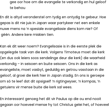
gee oor hoe om die evangelie te verkondig en hul geloof
te behou
En dit is altyd veronderstel om tydig en ontydig te gebeur. Hoe
gepas is dit nie juis in Japan waar partykeer net een enkele
nuwe mens na ‘n spesiale evangeliasie diens kom nie? Of
géén. Andere kere miskien tien.
Kan ek dit weer noem? Evangelisasie is in die eerste plek die
opgelegde taak van die kerk. Volgens Timoteus moet die kerk
(en dus ook leiers soos sendelinge deur die kerk) die waarheid
verkondig – in seisoen en buite seisoen. Ons in die kerk as
evangeliste, moet vasbyt, geduldig en getrou vasstaan in die
geloof, al groei die kerk hier in Japan stadig. En ons is geroepe
om só te leef dat dit opsigself ‘n rigtingwyser, ‘n kompas, ‘n
getuiens vir mense buite die kerk sal wees.
En interessant genoeg het dit vir Paulus op die ou end nooit
gegaan oor hoeveel mense hy tot Christus gelei het, of hoeveel