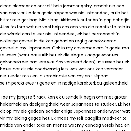
dinge blameer en onsself baie jammer gekry, omdat nie een
van ons vier kinders goeie slapers was nie. Inteendeel, hulle het
bitter min geslaap. Min slaap. Aktiewe kleuter én ‘n pap babatjie.
Alles faktore wat nie veel help om een van die moeilikste tale in
die wêreld aan te leer nie. Inteendeel, ek het permanent ‘n
wollerige gevoel in die kop gehad en regtig onbekwaamd
gevoel in my Japannees. Ook in my onvermoë om ‘n goeie ma
te wees (want natuurlik het ek die slegte slaapgewoontes
gekonnekteer aan iets wat
óns
verkeerd doen). Intussen het ek
besef dat dit nie noodwendig iets was wat ons kon verander
nie. Eerder miskien ‘n kombinasie van my en Stéphan
se (hiperaktiewe?) gene en ‘n nodige karakterbou geleentheid.
Toe my jongste 5 raak, kon ek uiteindelik begin om met groter
helderheid en doelgerigtheid weer Japannees te studeer. Ek het
dit op my eie gedoen, sonder enige Japannese onderwyser wat
vir my leiding gegee het. Ek moes myself daagliks motiveer te
midde van ander take en mense wat my aandag vereis het, en