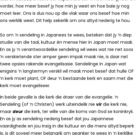
vorder, hoe meer besef jy hoe min jy weet en hoe baie jy nog
moet leer. Ons is dus nou op die vlak waar ons besef hoe min
ons werklik weet. Dit help sekerlik om ons altyd nederig te hou.
So om ‘n sendeling in Japanees te wees, beteken dat jy ‘n diep
studie van die taal, kultuur én mense hier in Japan moet maak.
En as jy ‘n verantwoordelike sendeling wil wees wat nie net soos
‘n verskietende ster amper geen impak maak nie, is daar net
twee opsies rakende evangelisasie. Sendelinge in Japan wat
enigsins ‘n langtermyn verskil wil maak moet besef dat hulle OF
‘n kerk moet plant, OF deur ‘n bestaande kerk en saam met die
kerk moet evangeliseer.
In beide gevalle is die kerk die draer van die evangelie. ‘n
Sendeling (of ‘n Christen) werk uiteindelik nie
vir
die kerk nie,
maar
deur
die kerk, ter wille van die koms van God se koninkryk.
En as jy as sendeling nederig besef dat jou Japannese
vaardighede en jou insig in die kultuur en die mens altyd beperk
is, is dit soveel meer belangrik om geanker te wees in ‘n kerklike