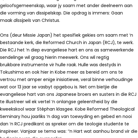
geloofsgemeenskap, waar jy saam met ander deelneem aan
die vorming van dissipelskap. Die opdrag is immers: Gaan
maak
dissipels
van Christus.
Ons (deur Missie Japan) het spesifiek gekies om saam met ‘n
bestaande kerk, die Reformed Church in Japan (RCJ), te werk.
Die RCJ het ‘n diep evangeliese hart en ons as samewerkende
sendelinge wil graag hierin meewerk. Ons wil regtig
bruikbare instrumente vir hulle raak. Hulle was destyds in
Tokushima en ook hier in Kobe meer as bereid om ons te
vertrou met amper enige inisiatiewe, veral binne verhoudinge
wat oor 13 jaar se vasbyt opgebou is. Net om bietjie die
evangeliese hart van ons Japanese broers en susters in die RCJ
te illustreer wil ek vertel ‘n onlangse geleentheid by die
kweekskool waar Stéphan klasgee. Kobe Reformed Theological
Seminary hou jaarliks ‘n dag van toewyding en gebed en nooi
dan ‘n RCJ predikant as spreker om die teologie studente te
inspireer. Vanjaar se tema was: ‘‘n Hart wat aanhou brand vir die