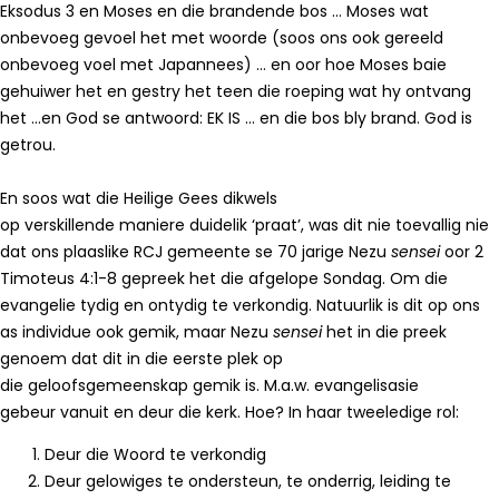
Eksodus 3 en Moses en die brandende bos … Moses wat
onbevoeg gevoel het met woorde (soos ons ook gereeld
onbevoeg voel met Japannees) … en oor hoe Moses baie
gehuiwer het en gestry het teen die roeping wat hy ontvang
het …en God se antwoord: EK IS … en die bos bly brand. God is
getrou.
En soos wat die Heilige Gees dikwels
op verskillende maniere duidelik ‘praat’, was dit nie toevallig nie
dat ons plaaslike RCJ gemeente se 70 jarige Nezu
sensei
oor 2
Timoteus 4:1-8 gepreek het die afgelope Sondag. Om die
evangelie tydig en ontydig te verkondig. Natuurlik is dit op ons
as individue ook gemik, maar Nezu
sensei
het in die preek
genoem dat dit in die eerste plek op
die geloofsgemeenskap gemik is. M.a.w. evangelisasie
gebeur vanuit en deur die kerk. Hoe? In haar tweeledige rol:
Deur die Woord te verkondig
Deur gelowiges te ondersteun, te onderrig, leiding te