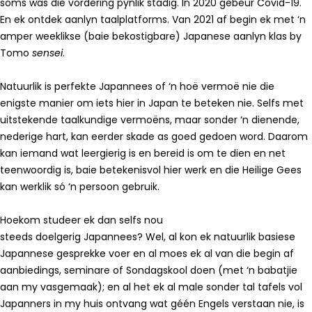
soms was die vordering pynlik stadig. In 2020 gebeur Covid-19.
En ek ontdek aanlyn taalplatforms. Van 2021 af begin ek met ‘n
amper weeklikse (baie bekostigbare) Japanese aanlyn klas by
Tomo
sensei
.
Natuurlik is perfekte Japannees of ‘n hoë vermoë nie die
enigste manier om iets hier in Japan te beteken nie. Selfs met
uitstekende taalkundige vermoëns, maar sonder ‘n dienende,
nederige hart, kan eerder skade as goed gedoen word. Daarom
kan iemand wat leergierig is en bereid is om te dien en net
teenwoordig is, baie betekenisvol hier werk en die Heilige Gees
kan werklik só ‘n persoon gebruik.
Hoekom studeer ek dan selfs nou
steeds doelgerig Japannees? Wel, al kon ek natuurlik basiese
Japannese gesprekke voer en al moes ek al van die begin af
aanbiedings, seminare of Sondagskool doen (met ‘n babatjie
aan my vasgemaak); en al het ek al male sonder tal tafels vol
Japanners in my huis ontvang wat géén Engels verstaan nie, is