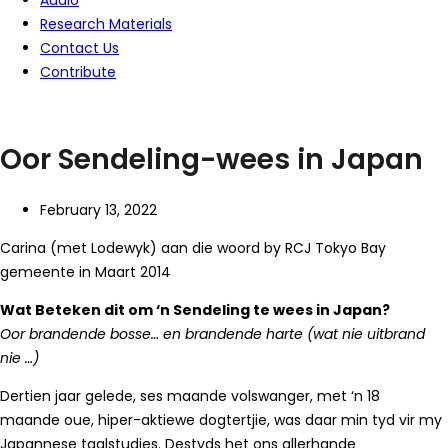
Audio
Research Materials
Contact Us
Contribute
Oor Sendeling-wees in Japan
February 13, 2022
Carina (met Lodewyk) aan die woord by RCJ Tokyo Bay
gemeente in Maart 2014
Wat Beteken dit om ‘n Sendeling te wees in Japan?
Oor brandende bosse… en brandende harte (wat nie uitbrand
nie …)
Dertien jaar gelede, ses maande volswanger, met ‘n 18
maande oue, hiper-aktiewe dogtertjie, was daar min tyd vir my
Japannese taalstudies. Destyds het ons allerhande