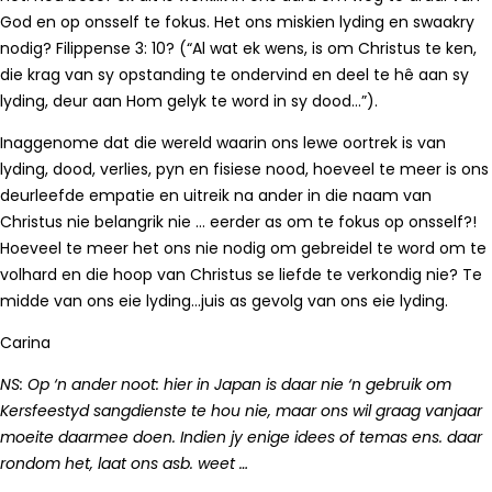
God en op onsself te fokus. Het ons miskien lyding en swaakry
nodig? Filippense 3: 10? (“Al wat ek wens, is om Christus te ken,
die krag van sy opstanding te ondervind en deel te hê aan sy
lyding, deur aan Hom gelyk te word in sy dood…”).
Inaggenome dat die wereld waarin ons lewe oortrek is van
lyding, dood, verlies, pyn en fisiese nood, hoeveel te meer is ons
deurleefde empatie en uitreik na ander in die naam van
Christus nie belangrik nie … eerder as om te fokus op onsself?!
Hoeveel te meer het ons nie nodig om gebreidel te word om te
volhard en die hoop van Christus se liefde te verkondig nie? Te
midde van ons eie lyding…juis as gevolg van ons eie lyding.
Carina
NS: Op ‘n ander noot: hier in Japan is daar nie ‘n gebruik om
Kersfeestyd sangdienste te hou nie, maar ons wil graag vanjaar
moeite daarmee doen. Indien jy enige idees of temas ens. daar
rondom het, laat ons asb. weet …