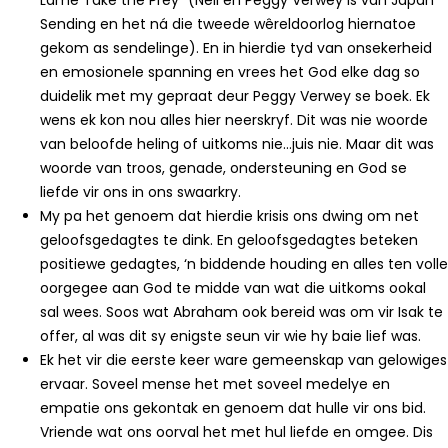
Lame Take the Prey” (Neil en Peggy Verwey is van Japan
Sending en het ná die tweede wêreldoorlog hiernatoe
gekom as sendelinge). En in hierdie tyd van onsekerheid
en emosionele spanning en vrees het God elke dag so
duidelik met my gepraat deur Peggy Verwey se boek. Ek
wens ek kon nou alles hier neerskryf. Dit was nie woorde
van beloofde heling of uitkoms nie…juis nie. Maar dit was
woorde van troos, genade, ondersteuning en God se
liefde vir ons in ons swaarkry.
My pa het genoem dat hierdie krisis ons dwing om net
geloofsgedagtes te dink. En geloofsgedagtes beteken
positiewe gedagtes, ‘n biddende houding en alles ten volle
oorgegee aan God te midde van wat die uitkoms ookal
sal wees. Soos wat Abraham ook bereid was om vir Isak te
offer, al was dit sy enigste seun vir wie hy baie lief was.
Ek het vir die eerste keer ware gemeenskap van gelowiges
ervaar. Soveel mense het met soveel medelye en
empatie ons gekontak en genoem dat hulle vir ons bid.
Vriende wat ons oorval het met hul liefde en omgee. Dis