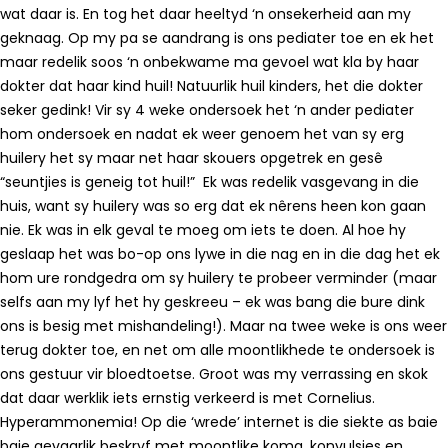
wat daar is. En tog het daar heeltyd ‘n onsekerheid aan my
geknaag. Op my pa se aandrang is ons pediater toe en ek het
maar redelik soos ‘n onbekwame ma gevoel wat kla by haar
dokter dat haar kind huil! Natuurlik huil kinders, het die dokter
seker gedink! Vir sy 4 weke ondersoek het ‘n ander pediater
hom ondersoek en nadat ek weer genoem het van sy erg
huilery het sy maar net haar skouers opgetrek en gesê
“seuntjies is geneig tot huil!” Ek was redelik vasgevang in die
huis, want sy huilery was so erg dat ek nêrens heen kon gaan
nie. Ek was in elk geval te moeg om iets te doen. Al hoe hy
geslaap het was bo-op ons lywe in die nag en in die dag het ek
hom ure rondgedra om sy huilery te probeer verminder (maar
selfs aan my lyf het hy geskreeu – ek was bang die bure dink
ons is besig met mishandeling!). Maar na twee weke is ons weer
terug dokter toe, en net om alle moontlikhede te ondersoek is
ons gestuur vir bloedtoetse. Groot was my verrassing en skok
dat daar werklik iets ernstig verkeerd is met Cornelius.
Hyperammonemia! Op die ‘wrede’ internet is die siekte as baie
baie gevaarlik beskryf met moontlike koma, konvulsies en