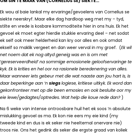
OM SIN TE MAAK VAN (CORNELIUS SE) SIEKTE…
Ek wou al baie lankal my ervaringe/gevoelens van Cornelius se
siekte neerskryf. Maar elke dag hardloop weg met my – tyd,
stilte en vrede is kosbare kommoditeite hier in ons huis. Ek het
gevoel ek moet egter hierdie stukkie ervaring deel – net sodat
ek self ook meer helderheid kan kry oor alles en ook omdat
ekself so maklik vergeet en dan weer verval in my groef. (
Ek wil
net noem dat ek nog altyd geneig was en is om met
‘gereserveerdheid’ na sommige emosionele geloofservaringe te
kyk. Ek is krities en hel oor na rasionele beredenering van alles.
Maar wanneer iets gebeur met die wat naaste aan jou hart is, is
daar beperkinge aan ‘n
slegs
logiese, kritiese uitkyk. Ek word dan
gekonfronteer met op die been emosies en ook besluite oor my
eie lewe/gedagtes/optredes. Wat help die koue rede dan?
)
Na 6 weke van intense ontroosbare huil het ek soos ‘n absolute
mislukking gevoel as ma. Ek kon nie eers my eie kind (my
tweede kind en dus is ek seker nie heeltemal onervare nie)
troos nie. Ons het gedink dis seker die ergste graad van koliek