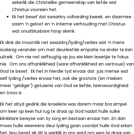
sekerlik die Christelike gemeenskap van liefde wat
Christus voorsien het.
Ek het besef dat swaarkry volharding kweek…en daarmee
saam ‘n geloof en ‘n intieme verhouding met Christus
wat onuitblusbare hoop skenk.
Ek dink dis moontlik net swaarkry/lyding/verlies wat ‘n mens
sodanig verander om met deurleefde empatie na ander te kan
uitreik. Om nie net selfsugtig op jou eie klein lewetjie te fokus
nie. Om ons afhanklikheid (ware afhanklikheid en vertroue) van
God te besef. Ek het in hierdie tyd ervaar dat juis mense wat
self lyding /verlies ervaar het, ook die grootste (en miskien
meer “geldige”) getuienis van God se liefde, teenwoordigheid
en troos is.
Ek het altyd gedink die Israeliete was darem maar bra simpel
om keer op keer hul rug te draai op God nadat hulle sulke
klinkklare bewyse van Sy sorg en bestaan ervaar het…En dan
moes hulle weereens deur lyding gaan voordat hulle God erken
het. Nou besef ek dit is werklik in ons aard om weg te draai van