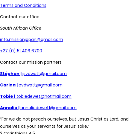
Terms and Conditions
Contact our office
South African Office
info.missionjapan@gmail.com
+27 (0) 51 406 6700
Contact our mission partners
Stéphan |
jsvdwatt@gmail.com
Carina |
cvdwatt@gmail.com
Tobie |
tobiedewet@hotmail.com
Annalie |
annaliedewet1@gmail.com
“For we do not preach ourselves, but Jesus Christ as Lord, and
ourselves as your servants for Jesus’ sake.”
2 Corinthians 4:5