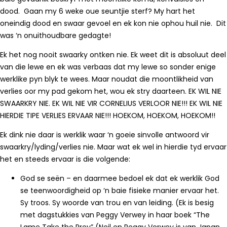
dood. Gaan my 6 weke oue seuntjie sterf? My hart het
oneindig dood en swaar gevoel en ek kon nie ophou huil nie. Dit
was ‘n onuithoudbare gedagte!
Ek het nog nooit swaarky ontken nie. Ek weet dit is absoluut deel
van die lewe en ek was verbaas dat my lewe so sonder enige
werklike pyn blyk te wees. Maar noudat die moontlikheid van
verlies oor my pad gekom het, wou ek stry daarteen. EK WIL NIE
SWAARKRY NIE. EK WIL NIE VIR CORNELIUS VERLOOR NIE!!! EK WIL NIE
HIERDIE TIPE VERLIES ERVAAR NIE!!! HOEKOM, HOEKOM, HOEKOM!!
Ek dink nie daar is werklik waar ‘n goeie sinvolle antwoord vir
swaarkry/lyding/verlies nie. Maar wat ek wel in hierdie tyd ervaar
het en steeds ervaar is die volgende:
God se seën – en daarmee bedoel ek dat ek werklik God
se teenwoordigheid op ‘n baie fisieke manier ervaar het.
Sy troos. Sy woorde van trou en van leiding. (Ek is besig
met dagstukkies van Peggy Verwey in haar boek “The