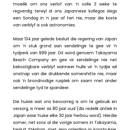
moeilik om ons verlof van ‘n volle 3 weke te
regverdig terwyl al ons Japannese kollegas slegs
een Sondag in ‘n jaar af het nie, maar die koste
van verblyf is ook astronomies.
Maar 134 jaar gelede besluit die regering van Japan
om ‘n stuk grond aan sendelinge te gee vir ‘n
tydperk van 999 jaar. Dit word genoem Takayama
Beach Company en gee vir sendelinge nie net
bekostigbare verblyf wanneer hulle vir ‘n tydjie wil
onstnap van die drukkende somershitte nie, maar
ook ‘n broodnodige rusplek om saam met ander
sendelinge tyd te spandeer.
Die huisie wat ons bevoorreg is om te gebruik en
versorg, is meer as 80 jaar oud (dis redelik antiek in
Japan waar huise elke 30 jaar herbou word). Hierdie
somer, net soos al die vorige somers in Takayama,
besluit Stéphan, met
zero
opleiding in konstruksie,