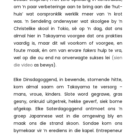
om ‘n paar verbeteringe aan te bring aan die ‘hut-
huis’ wat oorspronklik werklik meer van ‘n krot
was. ‘n Sendeling onderwyser wat skoolgee by ‘n
Christelike skool in Tokio, sê op ‘n dag, dat ons
almal hier in Takayama voorgee dat ons prakties
vaardig is, maar dit wil voorkom of voorgee, en
foute maak, én om van ervare
fakers
hulp te vra,
wel op die ou end na onverwagte sukses lei
(sien
die video
as bewys).
Elke Dinsdagoggend, in bewende, stomende hitte,
kom almal saam om Takayama te versorg –
mans, vroue, kinders. Slote word gegrawe, gras
gesny, onkruid uitgetrek, hekke geverf, siek bome
afgekap. Elke Saterdagoggend ontmoet ons ‘n
groep Japannese wat in die omgewing bly en
maak ons die strand skoon. Sondae kom ons
bymekaar vir ‘n erediens in die kapel. Entrepeneur