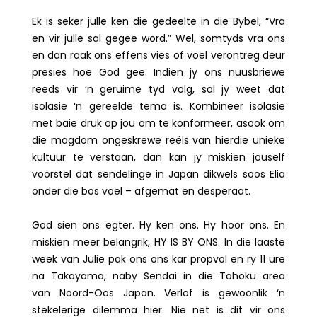
Ek is seker julle ken die gedeelte in die Bybel, “Vra
en vir julle sal gegee word.” Wel, somtyds vra ons
en dan raak ons effens vies of voel verontreg deur
presies hoe God gee. Indien jy ons nuusbriewe
reeds vir ‘n geruime tyd volg, sal jy weet dat
isolasie ‘n gereelde tema is. Kombineer isolasie
met baie druk op jou om te konformeer, asook om
die magdom ongeskrewe reëls van hierdie unieke
kultuur te verstaan, dan kan jy miskien jouself
voorstel dat sendelinge in Japan dikwels soos Elia
onder die bos voel – afgemat en desperaat.
God sien ons egter. Hy ken ons. Hy hoor ons. En
miskien meer belangrik, HY IS BY ONS. In die laaste
week van Julie pak ons ons kar propvol en ry 11 ure
na Takayama, naby Sendai in die Tohoku area
van Noord-Oos Japan. Verlof is gewoonlik ‘n
stekelerige dilemma hier. Nie net is dit vir ons