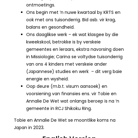
ontmoetings.
Ons begin met ’n nuwe kwartaal by KRTS en
ook met ons tuisonderrig. Bid asb. vir krag,
balans en gesondheid.
Ons daaglikse werk – ek wat klasgee by die
kweekskool, betrokke is by verskeie
gemeentes en leraars, ekstra navorsing doen
in Missiologie; Carina se voltydse tuisonderrig
van ons 4 kinders met verskeie ander
(Japannese) studies en werk – dit verg baie
energie en wysheid.
Oop deure (m.b.t. visum aansoek) en
voorsiening van finansies ens. vir Tobie en
Annalie De Wet wat onlangs beroep is na ‘n
gemeente in RCJ Shikoku Ring.
Tobie en Annalie De Wet se moontlike koms na
Japan in 2023
.