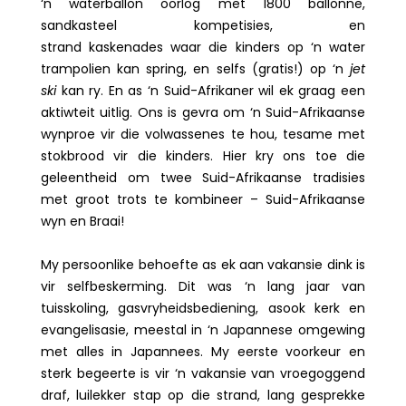
‘n waterballon oorlog met 1800 ballonne,
sandkasteel kompetisies, en
strand kaskenades waar die kinders op ‘n water
trampolien kan spring, en selfs (gratis!) op ‘n
jet
ski
kan ry. En as ‘n Suid-Afrikaner wil ek graag een
aktiwteit uitlig. Ons is gevra om ‘n Suid-Afrikaanse
wynproe vir die volwassenes te hou, tesame met
stokbrood vir die kinders. Hier kry ons toe die
geleentheid om twee Suid-Afrikaanse tradisies
met groot trots te kombineer – Suid-Afrikaanse
wyn en Braai!
My persoonlike behoefte as ek aan vakansie dink is
vir selfbeskerming. Dit was ‘n lang jaar van
tuisskoling, gasvryheidsbediening, asook kerk en
evangelisasie, meestal in ‘n Japannese omgewing
met alles in Japannees. My eerste voorkeur en
sterk begeerte is vir ‘n vakansie van vroegoggend
draf, luilekker stap op die strand, lang gesprekke