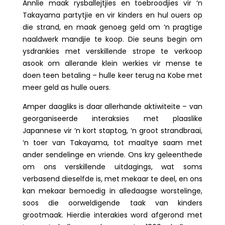
Annlie maak rysballejtjies en toebroodjies vir ‘n
Takayama partytjie en vir kinders en hul ouers op
die strand, en maak genoeg geld om ‘n pragtige
naaldwerk mandjie te koop. Die seuns begin om
ysdrankies met verskillende strope te verkoop
asook om allerande klein werkies vir mense te
doen teen betaling – hulle keer terug na Kobe met
meer geld as hulle ouers.
Amper daagliks is daar allerhande aktiwiteite – van
georganiseerde interaksies met plaaslike
Japannese vir ‘n kort staptog, ‘n groot strandbraai,
‘n toer van Takayama, tot maaltye saam met
ander sendelinge en vriende. Ons kry geleenthede
om ons verskillende uitdagings, wat soms
verbasend dieselfde is, met mekaar te deel, en ons
kan mekaar bemoedig in alledaagse worstelinge,
soos die oorweldigende taak van kinders
grootmaak. Hierdie interakies word afgerond met