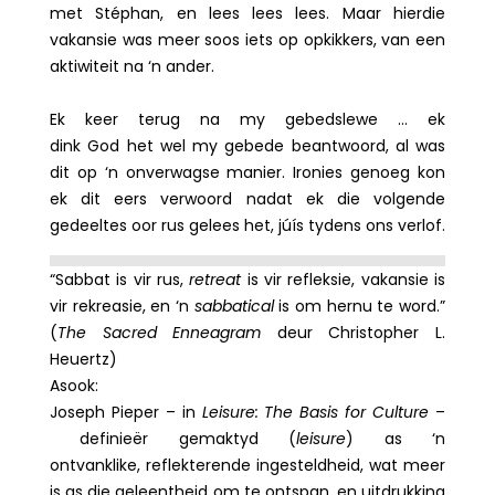
met Stéphan, en lees lees lees. Maar hierdie
vakansie was meer soos iets op opkikkers, van een
aktiwiteit na ‘n ander.
Ek keer terug na my gebedslewe … ek
dink God het wel my gebede beantwoord, al was
dit op ‘n onverwagse manier. Ironies genoeg kon
ek dit eers verwoord nadat ek die volgende
gedeeltes oor rus gelees het, júís tydens ons verlof.
“Sabbat is vir rus,
r
etreat
is vir refleksie, vakansie is
vir rekreasie, en ‘n
sabbatical
is om hernu te word.”
(
The Sacred Enneagram
deur Christopher L.
Heuertz)
Asook:
Joseph Pieper – in
Leisure: The Basis for Culture
–
definieër gemaktyd (
leisure
) as ‘n
ontvanklike, reflekterende ingesteldheid, wat meer
is as die geleentheid om te ontspan, en uitdrukking