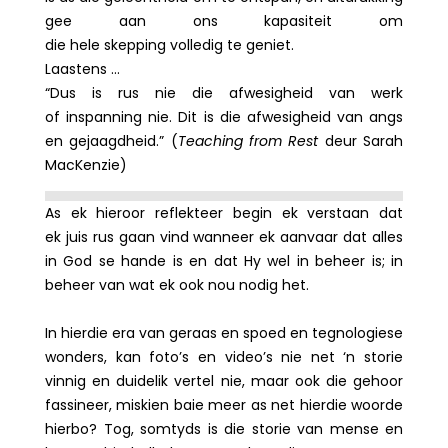
gee aan ons kapasiteit om
die hele skepping volledig te geniet.
Laastens …
“Dus is rus nie die afwesigheid van werk
of inspanning nie. Dit is die afwesigheid van angs
en gejaagdheid.” (
Teaching from Rest
deur Sarah
MacKenzie)
As ek hieroor reflekteer begin ek verstaan dat
ek juis rus gaan vind wanneer ek aanvaar dat alles
in God se hande is en dat Hy wel in beheer is; in
beheer van wat ek ook nou nodig het.
In hierdie era van geraas en spoed en tegnologiese
wonders, kan foto’s en video’s nie net ‘n storie
vinnig en duidelik vertel nie, maar ook die gehoor
fassineer, miskien baie meer as net hierdie woorde
hierbo? Tog, somtyds is die storie van mense en