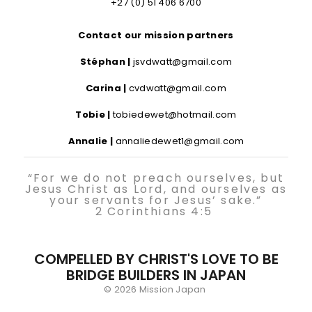
+27 (0) 51 406 6700
Contact our mission partners
Stéphan |
jsvdwatt@gmail.com
Carina |
cvdwatt@gmail.com
Tobie |
tobiedewet@hotmail.com
Annalie |
annaliedewet1@gmail.com
“For we do not preach ourselves, but
Jesus Christ as Lord, and ourselves as
your servants for Jesus’ sake.”
2 Corinthians 4:5
COMPELLED BY CHRIST'S LOVE TO BE
BRIDGE BUILDERS IN JAPAN
© 2026 Mission Japan