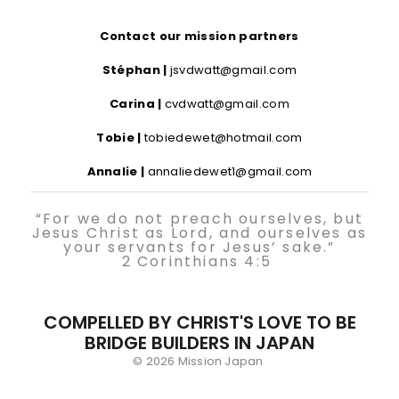
Contact our mission partners
Stéphan |
jsvdwatt@gmail.com
Carina |
cvdwatt@gmail.com
Tobie |
tobiedewet@hotmail.com
Annalie |
annaliedewet1@gmail.com
“For we do not preach ourselves, but
Jesus Christ as Lord, and ourselves as
your servants for Jesus’ sake.”
2 Corinthians 4:5
COMPELLED BY CHRIST'S LOVE TO BE
BRIDGE BUILDERS IN JAPAN
© 2026 Mission Japan