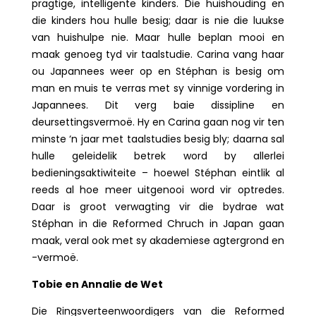
pragtige, intelligente kinders. Die huishouding en
die kinders hou hulle besig; daar is nie die luukse
van huishulpe nie. Maar hulle beplan mooi en
maak genoeg tyd vir taalstudie. Carina vang haar
ou Japannees weer op en Stéphan is besig om
man en muis te verras met sy vinnige vordering in
Japannees. Dit verg baie dissipline en
deursettingsvermoë. Hy en Carina gaan nog vir ten
minste ‘n jaar met taalstudies besig bly; daarna sal
hulle geleidelik betrek word by allerlei
bedieningsaktiwiteite – hoewel Stéphan eintlik al
reeds al hoe meer uitgenooi word vir optredes.
Daar is groot verwagting vir die bydrae wat
Stéphan in die Reformed Chruch in Japan gaan
maak, veral ook met sy akademiese agtergrond en
-vermoë.
Tobie en Annalie de Wet
Die Ringsverteenwoordigers van die Reformed