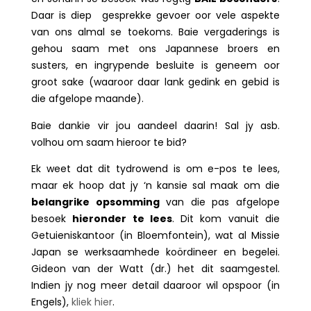
Daar is diep gesprekke gevoer oor vele aspekte
van ons almal se toekoms. Baie vergaderings is
gehou saam met ons Japannese broers en
susters, en ingrypende besluite is geneem oor
groot sake (waaroor daar lank gedink en gebid is
die afgelope maande).
Baie dankie vir jou aandeel daarin! Sal jy asb.
volhou om saam hieroor te bid?
Ek weet dat dit tydrowend is om e-pos te lees,
maar ek hoop dat jy ‘n kansie sal maak om die
belangrike opsomming
van die pas afgelope
besoek
hieronder te lees
. Dit kom vanuit die
Getuieniskantoor (in Bloemfontein), wat al Missie
Japan se werksaamhede koördineer en begelei.
Gideon van der Watt (dr.) het dit saamgestel.
Indien jy nog meer detail daaroor wil opspoor (in
Engels),
kliek hier
.