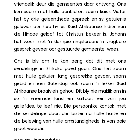
vriendelik deur die gemeentes daar ontvang. Ons
kon saam met hulle aanbid en saam kuier. Victor
het by drie geleenthede gepreek en sy getuienis
gelewer oor hoe hy as Suid Afrikaanse Indiër van
die Hindoe geloof tot Christus bekeer is. Johann
het weer met ‘n klompie ringsleraars ‘n vrugbare
gesprek gevoer oor gestuurde gemeente-wees.
Ons is bly om te kan berig dat dit met ons
sendelinge in Shikoku goed gaan. Ons het saam
met hulle gekuier, lang gesprekke gevoer, saam
gebid en een Saterdag ook saam ‘n lekker Suid
Afrikaanse braaivleis gehou. Dit bly nie maklik om in
so ‘n vreemde land en kultuur, ver van jou
geliefdes, te leef nie. Die persoonlike kontak met
die sendelinge daar, die luister na hulle harte en
die belewing van hulle omstandighede, is van baie
groot waarde.