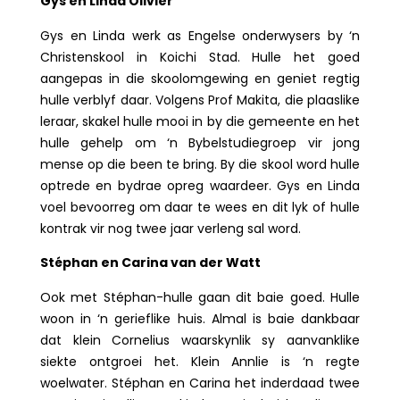
Gys en Linda Olivier
Gys en Linda werk as Engelse onderwysers by ‘n
Christenskool in Koichi Stad. Hulle het goed
aangepas in die skoolomgewing en geniet regtig
hulle verblyf daar. Volgens Prof Makita, die plaaslike
leraar, skakel hulle mooi in by die gemeente en het
hulle gehelp om ‘n Bybelstudiegroep vir jong
mense op die been te bring. By die skool word hulle
optrede en bydrae opreg waardeer. Gys en Linda
voel bevoorreg om daar te wees en dit lyk of hulle
kontrak vir nog twee jaar verleng sal word.
Stéphan en Carina van der Watt
Ook met Stéphan-hulle gaan dit baie goed. Hulle
woon in ‘n gerieflike huis. Almal is baie dankbaar
dat klein Cornelius waarskynlik sy aanvanklike
siekte ontgroei het. Klein Annlie is ‘n regte
woelwater. Stéphan en Carina het inderdaad twee