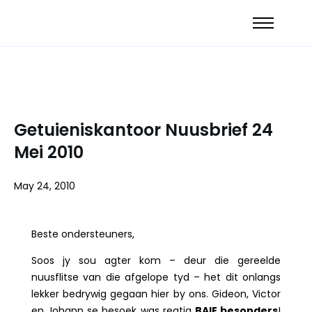
Getuieniskantoor Nuusbrief 24
Mei 2010
May 24, 2010
Beste ondersteuners,
Soos jy sou agter kom – deur die gereelde
nuusflitse van die afgelope tyd – het dit onlangs
lekker bedrywig gegaan hier by ons. Gideon, Victor
en Johann se besoek was regtig
BAIE besonders
!