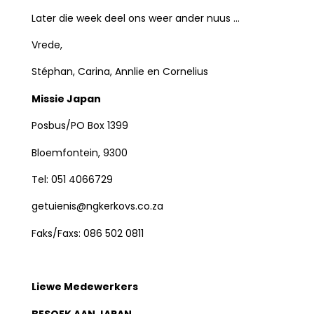
Later die week deel ons weer ander nuus …
Vrede,
Stéphan, Carina, Annlie en Cornelius
Missie Japan
Posbus/PO Box 1399
Bloemfontein, 9300
Tel: 051 4066729
getuienis@ngkerkovs.co.za
Faks/Faxs: 086 502 0811
Liewe Medewerkers
BESOEK AAN JAPAN